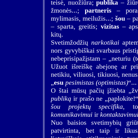
teisė, nuožiūra;
publika
– žiūro
žmonės...;
partneris
– pora, 
mylimasis, meilužis...;
šou
– pa
– sparta, greitis;
vizitas
– apsi
kitų.
Svetimžodžių
narkotikai
aptemd
nors gyvybiškai svarbaus prist
nebeprisipažįstam – „neturiu (t
Užuot išreiškę abejonę ar prie
netikiu, viliuosi, tikiuosi, ne
„
esu
pesimistas (optimistas)
“...
O štai mūsų pačių įžiebta „žv
publiką
ir prašo ne „paplokite!
šou projektų specifika
, t
komunikavimui
ir
kontaktavimu
Nuo baisios svetimybių griū
patvirtinta, bet taip ir lik