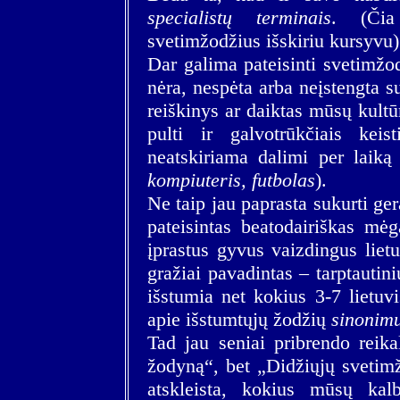
specialistų terminais
. (Čia
svetimžodžius išskiriu kursyvu)
Dar galima pateisinti svetimžod
nėra, nespėta arba neįstengta s
reiškinys ar daiktas mūsų kultūro
pulti ir galvotrūkčiais keis
neatskiriama dalimi per laiką
kompiuteris, futbolas
).
Ne taip jau paprasta sukurti ger
pateisintas beatodairiškas mėg
įprastus gyvus vaizdingus liet
gražiai pavadintas – tarptautin
išstumia net kokius 3-7 lietuv
apie išstumtųjų žodžių
sinonim
Tad jau seniai pribrendo reika
žodyną“, bet „Didžiųjų sveti
atskleista, kokius mūsų kal