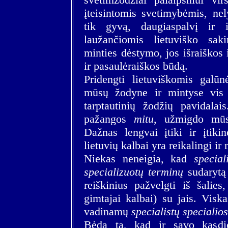
įteisintomis svetimybėmis, ne
tik gyvą, daugiaspalvį ir i
laužančiomis lietuviško saki
minties dėstymo, jos išraiškos
ir pasaulėraiškos būdą.
Pridengti lietuviškomis galūn
mūsų žodyne ir mintyse vis 
tarptautinių žodžių pavidalai
pažangos
mitu
, užmigdo mūs
Dažnas lengvai įtiki ir įtik
lietuvių kalbai yra reikalingi ir
Niekas neneigia, kad
special
specializuotų terminų
sudarytą
reiškinius pažvelgti iš šalie
gimtajai kalbai) su jais. Viska
vadinamų
specialistų specialio
Bėda ta, kad ir savo kasdi