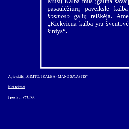
Mūsų Kalba mus įgalina savaip 
pasaulėžiūrų paveiksle kalb
kosmoso
galių reiškėja. Ame
„Kiekviena kalba yra šventovė
širdys“.
Apie skiltį
„
GIMTOJI KALBA - MANO SAVASTIS
“
Kiti tekstai
Į puslapį
VYDIJA