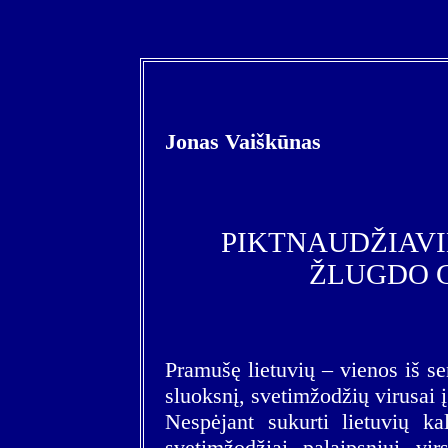
Jonas Vaiškūnas
PIKTNAUDŽIAVI
ŽLUGDO 
Pramušę lietuvių – vienos iš s
sluoksnį, svetimžodžių virusai į
Nespėjant sukurti lietuvių ka
svetimžodžiai palaipsniui virs