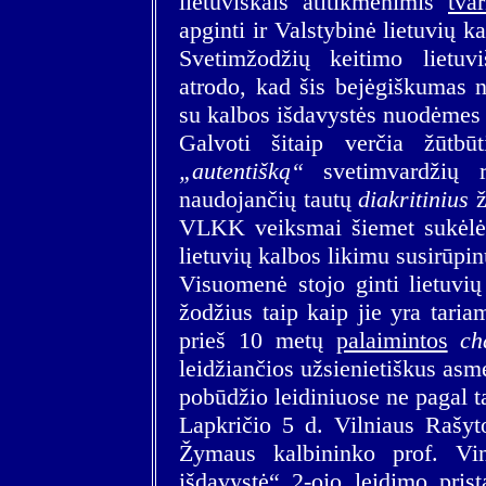
lietuviškais atitikmenimis
tva
apginti ir Valstybinė lietuvių 
Svetimžodžių keitimo lietuvi
atrodo, kad šis bejėgiškumas n
su kalbos išdavystės nuodėmes
Galvoti šitaip verčia žūt
„autentišką“
svetimvardžių r
naudojančių tautų
diakritinius
ž
VLKK veiksmai šiemet sukėlė a
lietuvių kalbos likimu susirūpi
Visuomenė stojo ginti lietuvių
žodžius taip kaip jie yra tari
prieš 10 metų
palaimintos
ch
leidžiančios užsienietiškus asme
pobūdžio leidiniuose ne pagal t
Lapkričio 5 d. Vilniaus Rašyto
Žymaus kalbininko prof. V
išdavystė“
2-ojo leidimo prist