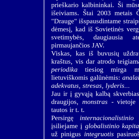
prieškario kalbininkai. Ši mū
išeiviams. Štai 2003 metais 
"Drauge" išspausdintame straips
dėmesį, kad iš Sovietinės verg
svetimybės, daugiausia 
pirmaujančios JAV.
Viskas, kas iš buvusių uždr
kraštus, vis dar atrodo teigia
periodika
tiesiog mirga mar
lietuviškomis galūnėmis:
analai
adekvatus, stresas, lyderis...
Jau ir į gyvąją kalbą skverbia
draugijos,
monstras
- vietoje 
tautos ir t. t.
Persirgę
internacionalistini
įsiliejame į
globalistinio kapit
už pinigus
integruotis
pasiruoš