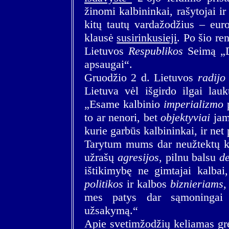
žinomi kalbininkai, rašytojai i
kitų tautų vardažodžius – euro
klausė
susirinkusieji
. Po šio re
Lietuvos
Respublikos
Seimą „Da
apsaugai“.
Gruodžio 2 d. Lietuvos
radijo
Lietuva vėl išgirdo ilgai lau
„Esame kalbinio
imperializmo
p
to ar nenori, bet
objektyviai
jam 
kurie garbūs kalbininkai, ir net
Tarytum mums dar neužtektų ki
užrašų
agresijos
, pilnu balsu
d
ištikimybę ne gimtajai kalba
politikos
ir kalbos
biznieriams
,
mes patys dar sąmoningai
užsakymą.“
Apie svetimžodžių keliamas gr