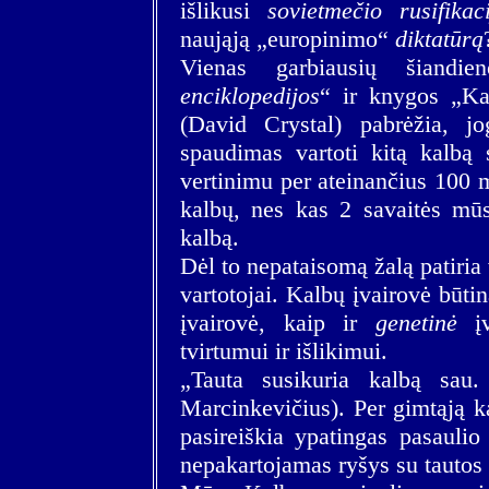
išlikusi
sovietmečio rusifikac
naująją „europinimo“
diktatūrą
Vienas garbiausių šiandie
enciklopedijos
“ ir knygos „Kal
(David Crystal) pabrėžia, jo
spaudimas vartoti kitą kalbą 
vertinimu per ateinančius 100 
kalbų, nes kas 2 savaitės mūs
kalbą.
Dėl to nepataisomą žalą patiria
vartotojai. Kalbų įvairovė būti
įvairovė, kaip ir
genetinė
įv
tvirtumui ir išlikimui.
„Tauta susikuria kalbą sau
Marcinkevičius). Per gimtąją k
pasireiškia ypatingas pasaulio
nepakartojamas ryšys su tautos p