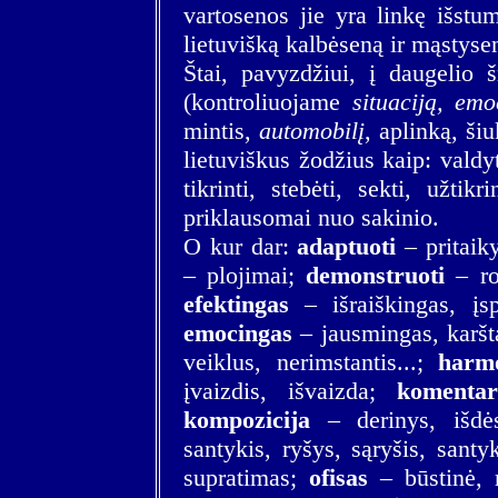
vartosenos jie yra linkę išstu
lietuvišką kalbėseną ir mąstyse
Štai, pavyzdžiui, į daugelio
(kontroliuojame
situaciją, emo
mintis,
automobilį
, aplinką, ši
lietuviškus žodžius kaip: valdyt
tikrinti, stebėti, sekti, užtikr
priklausomai nuo sakinio.
O kur dar:
adaptuoti
– pritaiky
– plojimai;
demonstruoti
– rod
efektingas
– išraiškingas, įsp
emocingas
– jausmingas, karšt
veiklus, nerimstantis...;
harm
įvaizdis, išvaizda;
komentar
kompozicija
– derinys, išdė
santykis, ryšys, sąryšis, sant
supratimas;
ofisas
– būstinė, r