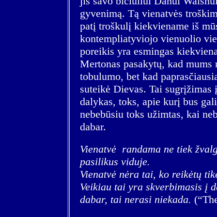
jis savo bičiuliui Danui Walshui
gyvenimą. Tą vienatvės troškimą 
patį troškulį kiekviename iš mū
kontempliatyviojo vienuolio vie
poreikis yra esmingas kiekviena
Mertonas pasakytų, kad mums r
tobulumo, bet kad paprasčiausi
suteikė Dievas. Tai sugrįžimas 
dalykas, toks, apie kurį bus gali
nebebūsiu toks užimtas, kai nebe
dabar.
Vienatvė randama ne tiek žvalga
pasilikus viduje.
Vienatvė nėra tai, ko reikėtų tikė
Veikiau tai yra skverbimasis į d
dabar, tai nerasi niekada.
(“The