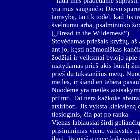
Tada mes pradedame suprasti, k
yra mus saugančio Dievo sparnų 
tamsybę, tai tik todėl, kad Jis 
švelnumu arba, psalmininko žodž
(„Bread in the Wilderness”)
Stovėdamas priešais kryžių, aš 
ant jo, kęsti nežmoniškas kanči
žodžiai ir veiksmai bylojo apie 
matydamas prieš akis būrelį žmo
prieš du tūkstančius metų. Nuo
meilės, ir šiandien tebėra pasa
Nuodėmė yra meilės atsisakymas
priimti. Tai nėra kažkoks abstra
atsiriboti. Jis vyksta kiekvien
tiesioginis, čia pat po ranka.
Vienas labiausiai širdį gelianč
prisiminimas vieno vaikystės ep
ilgai. Jis piešia paveikslą savo j