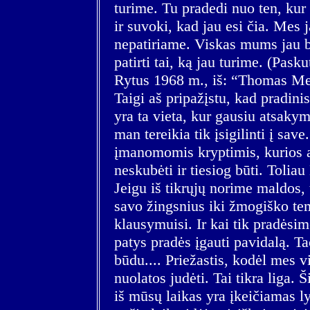
turime. Tu pradedi nuo ten, kur e
ir suvoki, kad jau esi čia. Mes 
nepatiriame. Viskas mums jau bu
patirti tai, ką jau turime. (Pask
Rytus 1968 m., iš: “Thomas Me
Taigi aš pripažįstu, kad pradini
yra ta vieta, kur gausiu atsaky
man tereikia tik įsigilinti į save
įmanomomis kryptimis, kurios at
neskubėti ir tiesiog būti. Tolia
Jeigu iš tikrųjų norime maldos, t
savo žingsnius iki žmogiško te
klausymuisi. Ir kai tik pradėsime
patys pradės įgauti pavidalą. Ta
būdu.... Priežastis, kodėl mes 
nuolatos judėti. Tai tikra liga.
iš mūsų laikas yra įkeičiamas ly