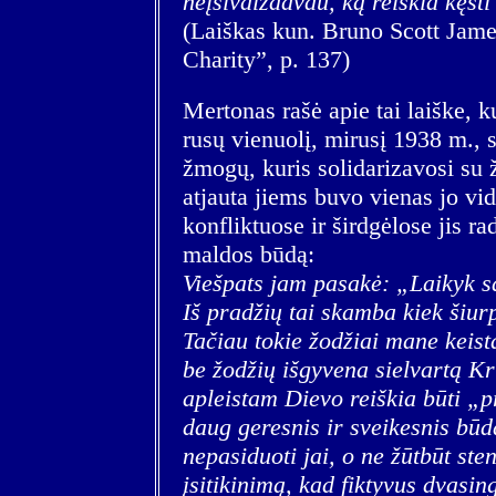
neįsivaizdavau, ką reiškia kęsti
(Laiškas kun. Bruno Scott James
Charity”, p. 137)
Mertonas rašė apie tai laiške, 
rusų vienuolį, mirusį 1938 m., s
žmogų, kuris solidarizavosi su 
atjauta jiems buvo vienas jo vi
konfliktuose ir širdgėlose jis ra
maldos būdą:
Viešpats jam pasakė: „Laikyk sa
Iš pradžių tai skamba kiek šiur
Tačiau tokie žodžiai mane keista
be žodžių išgyvena sielvartą Kri
apleistam Dievo reiškia būti „p
daug geresnis ir sveikesnis būdas
nepasiduoti jai, o ne žūtbūt sten
įsitikinimą, kad fiktyvus dvasin