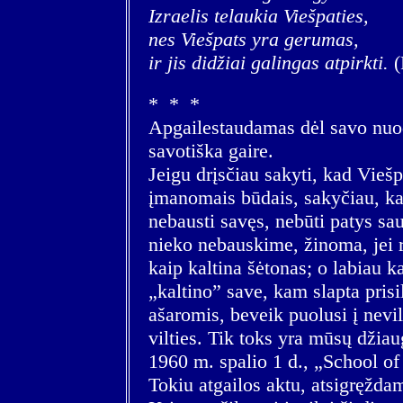
Izraelis telaukia Viešpaties,
nes Viešpats yra gerumas,
ir jis didžiai galingas atpirkti.
(
* * *
Apgailestaudamas dėl savo nuo
savotiška gaire.
Jeigu drįsčiau sakyti, kad Viešp
įmanomais būdais, sakyčiau, kad
nebausti savęs, nebūti patys sa
nieko nebauskime, žinoma, jei re
kaip kaltina šėtonas; o labiau ka
„kaltino” save, kam slapta prisi
ašaromis, beveik puolusi į nevil
vilties. Tik toks yra mūsų džia
1960 m. spalio 1 d., „School of
Tokiu atgailos aktu, atsigręždam