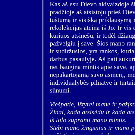
Kas aš esu Dievo akivaizdoje 
pradžioje aš atsistoju prieš Di
tuštumą ir visišką priklausymą n
rekolekcijas ateina iš Jo. Ir vis 
kuriuos atsinešu, ir todėl džia
pažvelgiu į save. Šios mano rank
ir sudiržusios, yra rankos, kur
darbus pasaulyje. Aš pati sukurt
net baugina mintis apie save, api
nepakartojamą savo asmenį, mei
individualybės pilnatve ir turta
sūnumi.
Viešpatie, ištyrei mane ir pažįst
Žinai, kada atsisėdu ir kada atsi
iš tolo supranti mano mintis.
Stebi mano žingsnius ir mano po