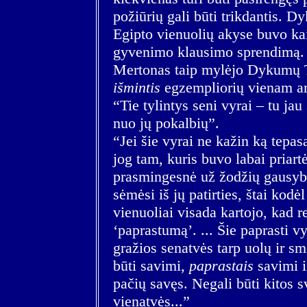
požiūrių gali būti trikdantis. 
Egipto vienuolių akyse buvo kai
gyvenimo klausimo sprendimą. T
Mertonas taip mylėjo Dykumų 
išmintis
egzempliorių vienam art
“Tie tylintys seni vyrai – tu ja
nuo jų pokalbių”.
“Jei šie vyrai ne kažin ką tepasa
jog tam, kuris buvo labai priartė
prasmingesnė už žodžių gausybę”.
sėmėsi iš jų patirties, štai kodėl
vienuoliai visada kartojo, kad r
‘paprastumą’. ... Šie paprasti 
gražios senatvės tarp uolų ir sm
būti savimi,
paprastais
savimi ir
pačių savęs. Negali būti kitos sv
vienatvės...”