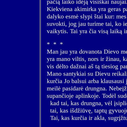
pačią laiko idėją visiškai nauj
Kiekviena akimirka yra geras pa
dalyko esmė slypi štai kur: mes
suvokti, jog jau turime tai, ko
vaikytis. Tai yra čia visą laiką
* * *
Man jau yra dovanota Dievo meil
yra mano viltis, nors ir žinau, k
vis dėlto dažnai aš tą tiesiog p
Mano santykiai su Dievu reikali
kurčia Jo balsui arba klausausi
meilė pasidarė drungna. Nebeį
supančioje aplinkoje. Todėl sud
kad tai, kas drungna, vėl įsipl
tai, kas išdžiūvę, taptų gyvuoj
Tai, kas kurčia ir akla, sugrįžt