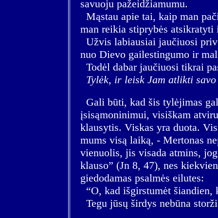
savuoju pažeidžiamumu.
Mąstau apie tai, kaip man pačiai
man reikia stiprybės atsikratyti i
Užvis labiausiai jaučiuosi prive
nuo Dievo gailestingumo ir mal
Todėl dabar jaučiuosi tikrai pas
Tylėk, ir leisk Jam atlikti savo
Gali būti, kad šis tylėjimas gal
įsisąmoninimui, visiškam atviru
klausytis. Viskas yra duota. Vi
mums visą laiką, - Mertonas n
vienuolis, jis visada atmins, jo
klauso” (Jn 8, 47), nes kiekvie
giedodamas psalmės eilutes:
“O, kad išgirstumėt šiandien, 
Tegu jūsų širdys nebūna storži