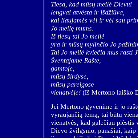
Tiesa, kad mūsų meilė Dievui
lengvai atvėsta ir išdžiūva,
kai liaujamės vėl ir vėl sau pri
Jo meilę mums.
Iš tiesų tai Jo meilė
yra ir mūsų mylinčio Jo pažinim
Tai Jo meilė kviečia mus rasti Jį
Šventajame Rašte,
gamtoje,
mūsų širdyse,
mūsų pareigose
vienatvėje!
(Iš Mertono laiško 
Jei Mertono gyvenime ir jo raštu
vyraujančią temą, tai būtų vien
vienatvės, kad galėčiau plėstis v
Dievo žvilgsnio, panašiai, kaip 