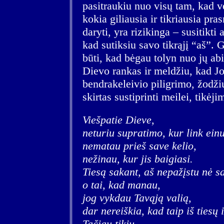
pasitraukiu nuo visų tam, kad vė
kokia giliausia ir tikriausia pr
daryti, yra rizikinga – susitikti 
kad sutiksiu savo tikrąjį “aš”. G
būti, kad bėgau tolyn nuo jų ab
Dievo rankas ir meldžiu, kad 
bendrakeleivio piligrimo, žodžių
skirtas sustiprinti meilei, tikėji
Viešpatie Dieve,
neturiu supratimo, kur link einu
nematau prieš save kelio,
nežinau, kur jis baigiasi.
Tiesą sakant, aš nepažįstu nė s
o tai, kad manau,
jog vykdau Tavąją valią,
dar nereiškia, kad taip iš tiesų 
Tačiau tikiu,