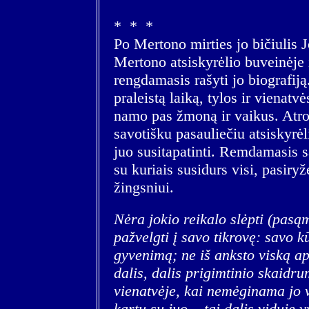
* * *
Po Mertono mirties jo bičiulis
Mertono atsiskyrėlio buveinėje i
rengdamasis rašyti jo biografiją
praleistą laiką, tylos ir vienatv
namo pas žmoną ir vaikus. Atro
savotišku pasauliečiu atsiskyrėli
juo susitapatinti. Remdamasis sa
su kuriais susidurs visi, pasiryž
žingsniui.
Nėra jokio reikalo slėpti (pasąm
pažvelgti į savo tikrovę: savo
gyvenimą; ne iš anksto viską ap
dalis, dalis prigimtinio skaidru
vienatvėje, kai nemėginama jo v
kartu su juo... tai dalis viduje