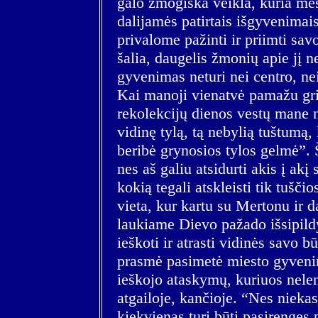
galo žmogiška veikla, kuria mes
dalijamės patirtais išgyvenimais
privalome pažinti ir priimti sav
šalia, daugelis žmonių apie jį n
gyvenimas neturi nei centro, ne
Kai manoji vienatvė pamažu grim
rekolekcijų dienos vestų mane ne 
vidinę tylą, tą nebylią tuštumą,
beribė grynosios tylos gelmė”. Ši
nes aš galiu atsidurti akis į akį
kokią tegali atskleisti tik tušči
vieta, kur kartu su Mertonu ir d
laukiame Dievo pažado išsipil
ieškoti ir atrasti vidinės savo bū
prasmė pasimetė miesto gyveni
ieškojo ataskymų, kuriuos neleng
atgailoje, kančioje. “Nes niekas
kiekvienas turi būti pasirengęs 