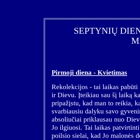
SEPTYNIŲ DIE
M
Pirmoji diena - Kvietimas
Rekolekcijos - tai laikas pabūti
ir Dievu. Įteikiau sau šį laiką k
pripažįstu, kad man to reikia, k
svarbiausiu dalyku savo gyvenime
absoliučiai priklausau nuo Die
Jo ilgiuosi. Tai laikas patvirtin
poilsio sielai, kad Jo malonės d