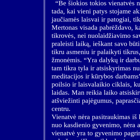
“Be šiokios tokios vienatvės nėr
tada, kai vieni patys stojame ak
jaučiamės laisvai ir patogiai, ti
Mertonas visada pabrėždavo, ka
tikrovės, nei nuolaidžiavimo sa
praleisti laiką, ieškant savo būt
tikru asmeniu ir palaikyti tikru
žmonėmis. “Yra dalykų ir darbų,
tam tikra tyla ir atsiskyrimas nu
meditacijos ir kūrybos darbams”
poilsio ir laisvalaikio ciklais, 
laidas. Man reikia laiko atsiskir
atšviežinti pajėgumus, paprasči
centru.
Vienatvė nėra pasitraukimas iš 
nuo kasdienio gyvenimo, nėra au
vienatvė yra to gyvenimo pagrin