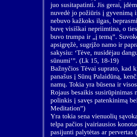
juo susitapatinti. Jis gerai, įdėm
nuvedė jo požiūris į gyvenimą ir 
nebuvo kažkoks ilgas, beprasmiš
buvę visiškai nepriimtina, o tie
buvo trumpa ir „į temą”. Suvokę
apsigręžė, sugrįžo namo ir papra
sakysiu: ‘Tėve, nusidėjau dangui
sūnumi’”. (Lk 15, 18-19)
Bažnyčios Tėvai suprato, kad k
panašus į Sūnų Palaidūną, kenči
namų. Tokia yra būsena ir visos
Rojaus besaikis susirūpinimas n
polinkis į savęs patenkinimą be
Meditation”)
Yra tokia sena vienuolių sąvo
telpa pačios įvairiausios konot
pasijunti palytėtas ar pervertas 