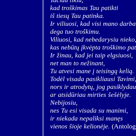
kad troškimas Tau patikti
iš tiesų Tau patinka.
Ir viliuosi, kad visi mano darba
dega tuo troškimu.
Viliuosi, kad nebedarysiu nieko
kas nebūtų įkvėpta troškimo pat
Ir žinau, kad jei taip elgsiuosi,
net man to nežinant,
Tu atvesi mane į teisingą kelią.
Todėl visada pasikliausi Tavimi
nors ir atrodytų, jog pasiklydau
ar atsidūriau mirties šešėlyje.
Nebijosiu,
nes Tu esi visada su manimi,
ir niekada nepaliksi manęs
vienos šioje kelionėje.
(Antolog