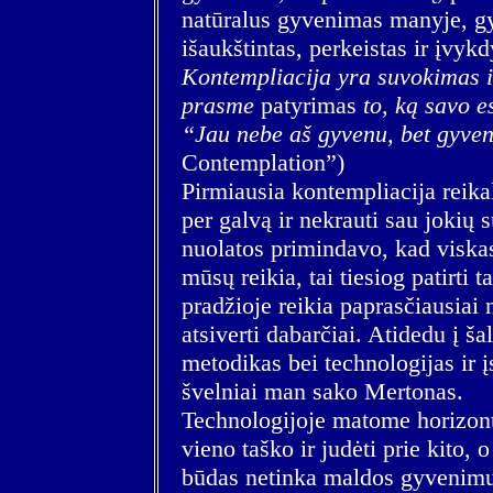
natūralus gyvenimas manyje, gy
išaukštintas, perkeistas ir įvyk
Kontempliacija yra suvokimas i
prasme
patyrimas
to, ką savo e
“Jau nebe aš gyvenu, bet gyve
Contemplation”)
Pirmiausia kontempliacija reikal
per galvą ir nekrauti sau jokių 
nuolatos primindavo, kad viskas
mūsų reikia, tai tiesiog patirti 
pradžioje reikia paprasčiausiai n
atsiverti dabarčiai. Atidedu į š
metodikas bei technologijas ir įs
švelniai man sako Mertonas.
Technologijoje matome horizonta
vieno taško ir judėti prie kito, o
būdas netinka maldos gyvenimui