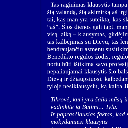
Tas raginimas klausytis tampa 
šią valandą, šią akimirką aš irgi
tai, kas man yra suteikta, kas s
“aš”. Šios dienos gali tapti man
visą laiką – klausymas, girdėjima
tas kalbėjimas su Dievu, tas le
bendraujančių asmenų susitikim
Benedikto regulos žodis, regul
noriu būti ištikima savo profesi
nepaliaujamai klausytis šio bal
Dievą ir džiaugsiuosi, kalbėdama
tyloje nesiklausysiu, ką kalba Ji
Tikrovė, kuri yra šalia mūsų 
vadinkite ją Būtimi... Tyla.
Ir paprasčiausias faktas, kad 
mokydamiesi klausytis