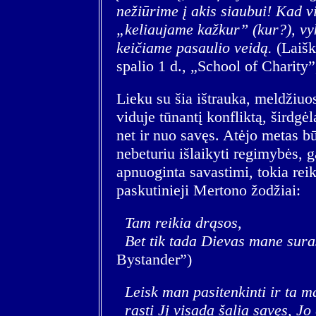
nežiūrime į akis siaubui! Kad 
„keliaujame kažkur” (kur?), vy
keičiame pasaulio veidą.
(Laiš
spalio 1 d., „School of Charity”
Lieku su šia ištrauka, meldžiuos
viduje tūnantį konfliktą, širdgėl
net ir nuo savęs. Atėjo metas bū
nebeturiu išlaikyti regimybės, ga
apnuoginta savastimi, tokia re
paskutinieji Mertono žodžiai:
Tam reikia drąsos,
Bet tik tada Dievas mane suras
Bystander”)
Leisk man pasitenkinti ir ta 
rasti Jį visada šalia savęs, Jo