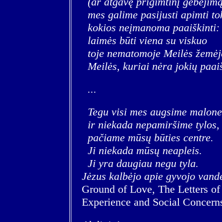
(ar atgavę prigimtinį gebėjimą
mes galime pasijusti apimti to
kokios neįmanoma paaiškinti:
laimės būti viena su viskuo
toje nematomoje Meilės žemėj
Meilės, kuriai nėra jokių paai
...
Tegu visi mes augsime malone
ir niekada nepamiršime tylos, 
pačiame mūsų būties centre.
Ji niekada mūsų neapleis.
Ji yra daugiau negu tyla.
Jėzus kalbėjo apie gyvojo vande
Ground of Love, The Letters o
Experience and Social Concern