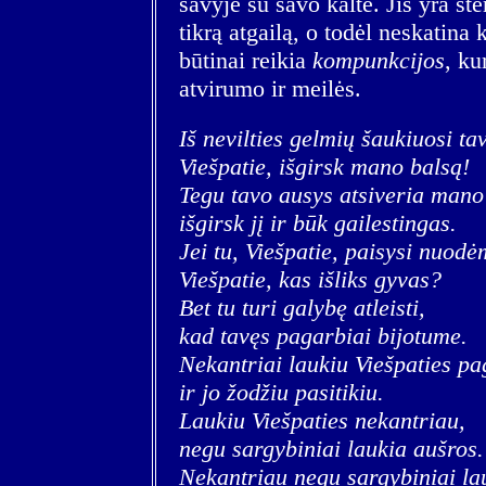
savyje su savo kalte. Jis yra st
tikrą atgailą, o todėl neskatina
būtinai reikia
kompunkcijos
, ku
atvirumo ir meilės.
Iš nevilties gelmių šaukiuosi tav
Viešpatie, išgirsk mano balsą!
Tegu tavo ausys atsiveria man
išgirsk jį ir būk gailestingas.
Jei tu, Viešpatie, paisysi nuodė
Viešpatie, kas išliks gyvas?
Bet tu turi galybę atleisti,
kad tavęs pagarbiai bijotume.
Nekantriai laukiu Viešpaties p
ir jo žodžiu pasitikiu.
Laukiu Viešpaties nekantriau,
negu sargybiniai laukia aušros.
Nekantriau negu sargybiniai la