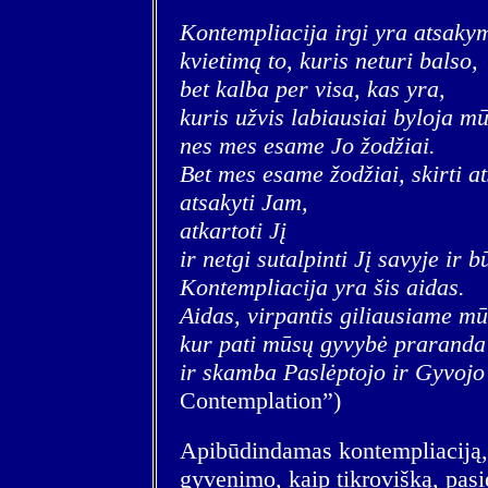
Kontempliacija irgi yra atsakym
kvietimą to, kuris neturi balso,
bet kalba per visa, kas yra,
kuris užvis labiausiai byloja m
nes mes esame Jo žodžiai.
Bet mes esame žodžiai, skirti at
atsakyti Jam,
atkartoti Jį
ir netgi sutalpinti Jį savyje ir b
Kontempliacija yra šis aidas.
Aidas, virpantis giliausiame mū
kur pati mūsų gyvybė praranda
ir skamba Paslėptojo ir Gyvojo
Contemplation”)
Apibūdindamas kontempliaciją,
gyvenimo, kaip tikrovišką, pasi