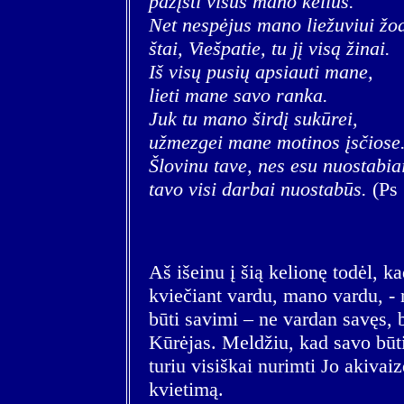
pažįsti visus mano kelius.
Net nespėjus mano liežuviui žodž
štai, Viešpatie, tu jį visą žinai.
Iš visų pusių apsiauti mane,
lieti mane savo ranka.
Juk tu mano širdį sukūrei,
užmezgei mane motinos įsčiose
Šlovinu tave, nes esu nuostabia
tavo visi darbai nuostabūs.
(Ps 
Aš išeinu į šią kelionę todėl, k
kviečiant vardu, mano vardu, -
būti savimi – ne vardan savęs, 
Kūrėjas. Meldžiu, kad savo būti
turiu visiškai nurimti Jo akivaiz
kvietimą.