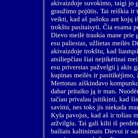
akivaizdoje suvokimo, taigi jo
graužimo pojūtis. Tai reiškia ir
veikti, kad aš pašoku ant kojų i
trokštu pasitaisyti. Čia esama 
Dievo meilė traukia mane prie ge
esu paliestas, užlietas meilės D
akivaizdoje trokštu, kad liautųs
atsiliepčiau šiai neįtikėtinai mei
esu priverstas pažvelgti į akis g
kupinas meilės ir pasitikėjimo, 
Mertonas aiškindavo kompunkc
dabar pritaiko ją ir man. Nuodė
tačiau privalau įsitikinti, kad š
savimi, nes toks jis niekada ma
Kyla pavojus, kad aš ir toliau
atžvilgiu. Tai gali kilti iš perdė
bailiais kaltinimais Dievui ir s