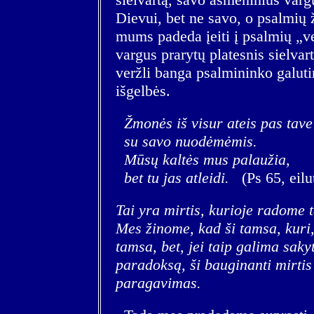
Dievui, bet ne savo, o psalmių 
mums padeda įeiti į psalmių „ve
vargus prarytų platesnis sielvar
veržli banga psalmininko galuti
išgelbės.
Žmonės iš visur ateis pas tave
su savo nuodėmėmis.
Mūsų kaltės mus palaužia,
bet tu jas atleidi.
(Ps 65, eilu
Tai yra mirtis, kurioje radome 
Mes žinome, kad ši tamsa, kuri,
tamsa, bet, jei taip galima sakyt
paradoksą, ši bauginanti mirti
paragavimas.