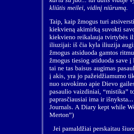
kliūtis meilei, vidinį niūrumą.
Taip, kaip žmogus turi atsiversti
kiekvieną akimirką suvokti sav
kiekvieno reikalauja tvirtybės 
iliuzijai: iš čia kyla iliuzija a
žmogus atsiduoda gamtos ritmui, 
žmogus tiesiog atiduoda save į 
tai ne tas baisus augimas pasaul
į akis, yra jo pažeidžiamumo tik
nuo suvokimo apie Dievo gailest
pasaulio vaizdiniai, “mistika” to
paprasčiausiai ima ir išnyksta.
Journals. A Diary kept while 
Merton”)
Jei pamaldžiai perskaitau šiuos