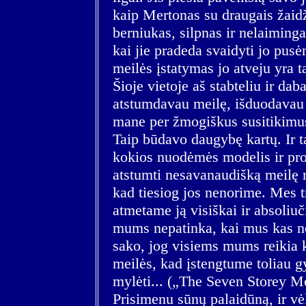
kaip Mertonas su draugais žaid
berniukas, silpnas ir nelaimingas
kai jie pradeda svaidyti jo pusė
meilės įstatymas jo atveju yra t
Šioje vietoje aš stabteliu ir dab
atstumdavau meilę, išduodavau 
mane per žmogiškus susitikimu
Taip būdavo daugybę kartų. Ir ta
kokios nuodėmės modelis ir pro
atstumti nesavanaudišką meilę 
kad tiesiog jos nenorime. Mes t
atmetame ją visiškai ir absoliuč
mums nepatinka, kai mus kas no
sako, jog visiems mums reikia ki
meilės, kad įstengtume toliau 
mylėti... („The Seven Storey M
Prisimenu sūnų palaidūną, ir vėl