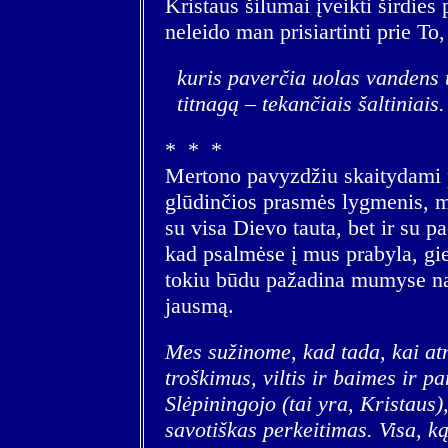
Kristaus šilumai įveikti širdies 
neleido man prisiartinti prie To,
kuris paverčia uolas vandens t
titnagą – tekančiais šaltiniais
* * *
Mertono pavyzdžiu skaitydami p
glūdinčios prasmės lygmenis, m
su visa Dievo tauta, bet ir su 
kad psalmėse į mus prabyla, gied
tokiu būdu pažadina mumyse nau
jausmą.
Mes sužinome, kad tada, kai at
troškimus, viltis ir baimes ir pa
Slėpiningojo (tai yra, Kristaus)
savotiškas perkeitimas. Visa, ką