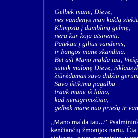
Gelbėk mane, Dieve,
nes vandenys man kaklą sieki
Klimpstu į dumbliną gelmę,
nėra kur koja atsiremti.
Patekau į gilius vandenis,
ir bangos mane skandina.
Bet aš! Mano malda tau, Viešp
suteik malonę Dieve, išklausy
žiūrėdamas savo didžio gerum
Savo ištikima pagalba
trauk mane iš liūno,
kad nenugrimzčiau,
gelbėk mane nuo priešų ir va
„Mano malda tau...” Psalminink
kenčiančių žmonijos narių. Či
sielvartą, savo asmeninius vargu