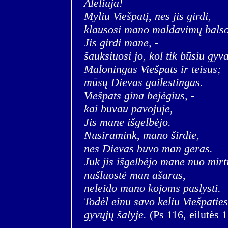
Aleliuja!
Myliu Viešpatį, nes jis girdi,
klausosi mano maldavimų balso
Jis girdi mane, -
šauksiuosi jo, kol tik būsiu gyva
Maloningas Viešpats ir teisus;
mūsų Dievas gailestingas.
Viešpats gina bejėgius, -
kai buvau pavojuje,
Jis mane išgelbėjo.
Nusiramink, mano širdie,
nes Dievas buvo man geras.
Juk jis išgelbėjo mane nuo mirt
nušluostė man ašaras,
neleido mano kojoms paslysti.
Todėl einu savo keliu Viešpatie
gyvųjų šalyje.
(Ps 116, eilutės 1