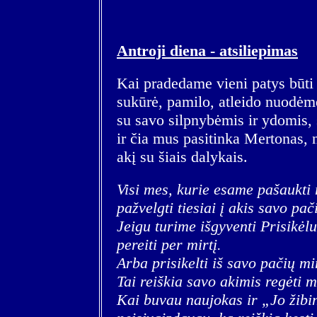
Antroji diena - atsiliepimas
Kai pradedame vieni patys būti 
sukūrė, pamilo, atleido nuodėme
su savo silpnybėmis ir ydomis,
ir čia mus pasitinka Mertonas, 
akį su šiais dalykais.
Visi mes, kurie esame pašaukti
pažvelgti tiesiai į akis savo pa
Jeigu turime išgyventi Prisikėlu
pereiti per mirtį.
Arba prisikelti iš savo pačių mi
Tai reiškia savo akimis regėti m
Kai buvau naujokas ir „Jo žibin