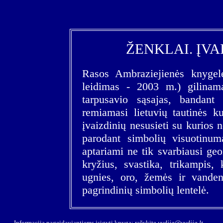
ŽENKLAI. ĮVA
Rasos Ambraziejienės knygel
leidimas - 2003 m.) gilinam
tarpusavio sąsajas, bandant
remiamasi lietuvių tautinės ku
įvaizdinių nesusieti su kurios n
parodant simbolių visuotinum
aptariami ne tik svarbiausi geom
kryžius, svastika, trikampis, 
ugnies, oro, žemės ir vande
pagrindinių simbolių lentelė.
Informacija pageidaujantiems įsigyti knygą: rašykite
vydija@vydija.lt