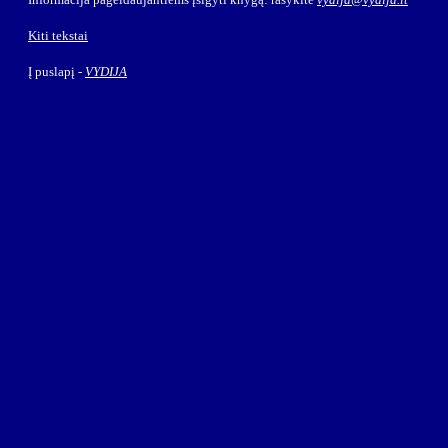
Kiti tekstai
Į puslapį -
VYDIJA