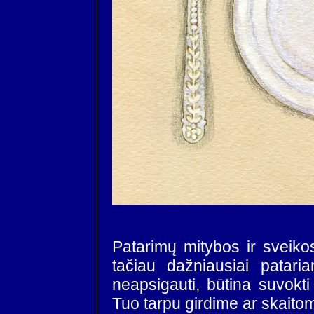
Patarimų mitybos ir sveik
tačiau dažniausiai pataria
neapsigauti, būtina suvokt
Tuo tarpu girdime ar skait