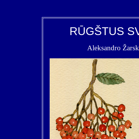
RŪGŠTUS SV
Aleksandro Žarsk