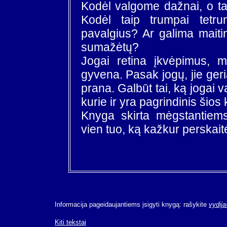
Kodėl valgome dažnai, o t
Kodėl taip trumpai tetr
pavalgius? Ar galima maitin
sumažėtų?
Jogai retina įkvėpimus, ma
gyvena. Pasak jogų, jie ger
prana. Galbūt tai, ką jogai 
kurie ir yra pagrindinis šio
Knyga skirta mėgstantiems
vien tuo, ką kažkur perskaitė
Informacija pageidaujantiems įsigyti knygą: rašykite
vydija
Kiti tekstai