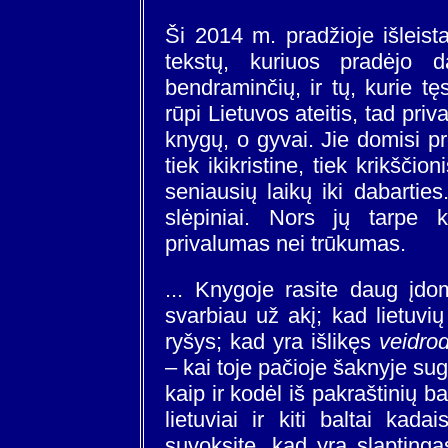
Ši 2014 m. pradžioje išleis
tekstų, kuriuos pradėjo da
bendraminčių
, ir tų, kurie t
rūpi Lietuvos ateitis, tad priva
knygų, o gyvai. Jie domisi pr
tiek ikikristine, tiek krikščio
seniausių laikų iki dabarties
slėpiniai. Nors jų tarpe k
privalumas nei trūkumas.
... Knygoje rasite daug įdom
svarbiau už akį; kad lietuvi
ryšys; kad yra išlikęs
veidrod
– kai toje pačioje šaknyje sug
kaip ir kodėl iš pakraštinių b
lietuviai ir kiti baltai kada
suvoksite, kad yra slaptinga