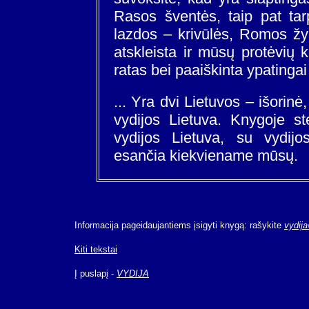
Rasos šventės, taip pat tar
lazdos – krivūlės, Romos ž
atskleista ir mūsų protėvių
ratas bei paaiškinta ypatinga
... Yra dvi Lietuvos – išorinė,
vydijos Lietuva. Knygoje st
vydijos Lietuva, su vydijo
esančia kiekviename mūsų.
Informacija pageidaujantiems įsigyti knygą: rašykite
vydija
Kiti tekstai
Į puslapį -
VYDIJA