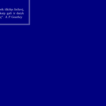
k iškišęs liežuvį,
kaip gali ir daryk
ybę“.
A. P. Gouthey