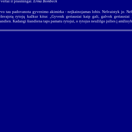
 vertai ir prasmingai.
Erma Bombeck
vo tau padovanota gyvenimo akimirka - neįkainojamas lobis. Nešvaistyk jo. Nebė
 išsvajotą rytojų kažkur kitur. „Gyvenk geriausiai kaip gali, galvok geriausiai 
šiandien. Kadangi šiandiena taps pamatu rytojui, o rytojus neužilgo įsilies į amžin