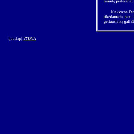
minutę praleisčiau
Kiekviena Die
tikėdamasis rasti
geriausia ką gali 
Į puslapį
VYDIJA