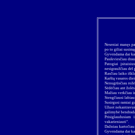
Neseniai manęs pak
po to giliai susimą
Gyvendama dar kar
Pasikviesčiau drau
Patogiai įsitaisi
nesigraužčiau dėl 
Rasčiau laiko iškl
Karštą vasaros die
Nenugrūsčiau rožės
Sėdėčiau ant žolės 
Mažiau verkčiau ir
Stengčiausi labiau
Susirgusi ramiai g
Užuot nekantravusi
galimybė bendrada
Prisiglaudusiam
vakarieniauti“.
Dažniau kartočiau: 
Gyvendama dar kart