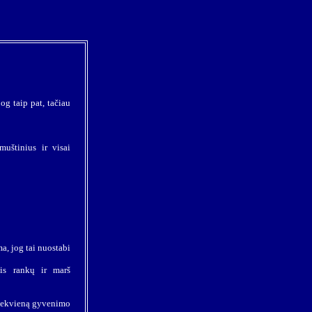
og taip pat, tačiau
muštinius ir visai
a, jog tai nuostabi
is rankų ir marš
 Kiekvieną gyvenimo