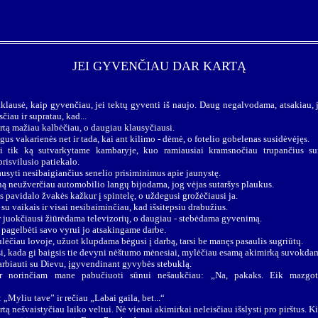
JEI GYVENČIAU DAR KARTĄ
lausė, kaip gyvenčiau, jei tektų gyventi iš naujo. Daug negalvodama, atsakiau, j
sčiau ir supratau, kad...
tą mažiau kalbėčiau, o daugiau klausyčiausi.
gus vakarienės net ir tada, kai ant kilimo - dėmė, o fotelio gobelenas susidėvėjęs.
usi tik ką sutvarkytame kambaryje, kuo ramiausiai kramsnočiau trupančius su
prisvilusio patiekalo.
ausyti nesibaigiančius senelio prisiminimus apie jaunystę.
ną neužverčiau automobilio langų bijodama, jog vėjas sutaršys plaukus.
 pavidalo žvakės kažkur į spintelę, o uždegusi grožėčiausi ja.
su vaikais ir visai nesibaiminčiau, kad išsitepsiu drabužius.
 juokčiausi žiūrėdama televizorių, o daugiau - stebėdama gyvenimą.
 pagelbėti savo vyrui jo atsakingame darbe.
ulėčiau lovoje, užuot klupdama bėgusi į darbą, tarsi be manęs pasaulis sugriūtų.
, kada gi baigsis tie devyni nėštumo mėnesiai, mylėčiau esamą akimirką suvokdam
rbiauti su Dievu, įgyvendinant gyvybės stebuklą.
 ir norinčiam mane pabučiuoti sūnui nešaukčiau: „Na, pakaks. Eik mazgot
„Myliu tave” ir rečiau „Labai gaila, bet...“
ą nešvaistyčiau laiko veltui. Nė vienai akimirkai neleisčiau išslysti pro pirštus.