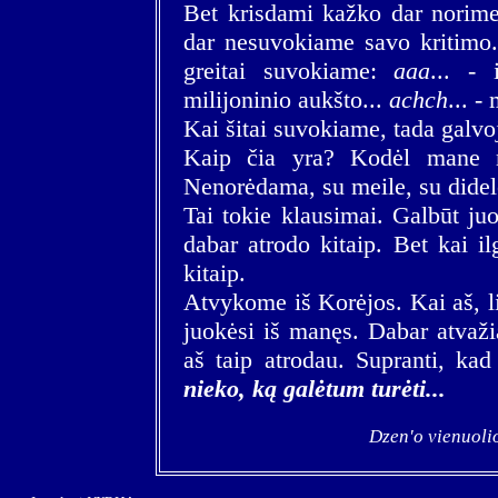
Bet krisdami kažko dar norime
dar nesuvokiame savo kritimo.
greitai suvokiame:
aaa
... -
milijoninio aukšto...
achch
... -
Kai šitai suvokiame, tada galv
Kaip čia yra? Kodėl mane m
Nenorėdama, su meile, su didele
Tai tokie klausimai. Galbūt juo
dabar atrodo kitaip. Bet kai i
kitaip.
Atvykome iš Korėjos. Kai aš, li
juokėsi iš manęs. Dabar atvaži
aš taip atrodau. Supranti, kad
nieko, ką galėtum turėti...
Dzen'o vienuolio