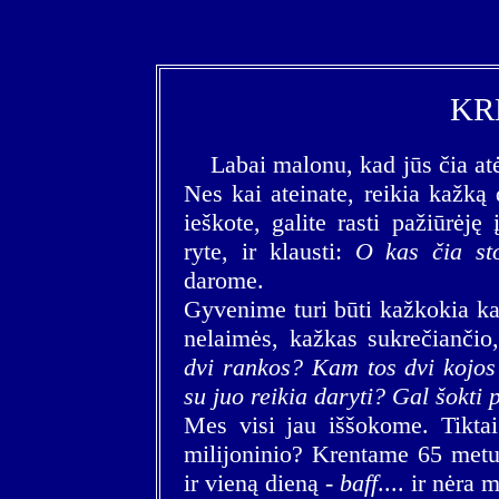
KR
Labai malonu, kad jūs čia atė
Nes kai ateinate, reikia kažką 
ieškote, galite rasti pažiūrėję 
ryte, ir klausti:
O kas čia st
darome.
Gyvenime turi būti kažkokia kanč
nelaimės, kažkas sukrečiančio
dvi rankos? Kam tos dvi kojos
su juo reikia daryti? Gal šokti 
Mes visi jau iššokome. Tiktai
milijoninio? Krentame 65 metu
ir vieną dieną -
baff
.... ir nėra 