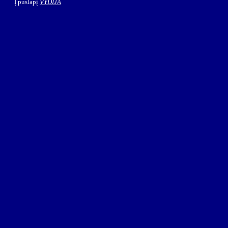
Į puslapį
VYDIJA