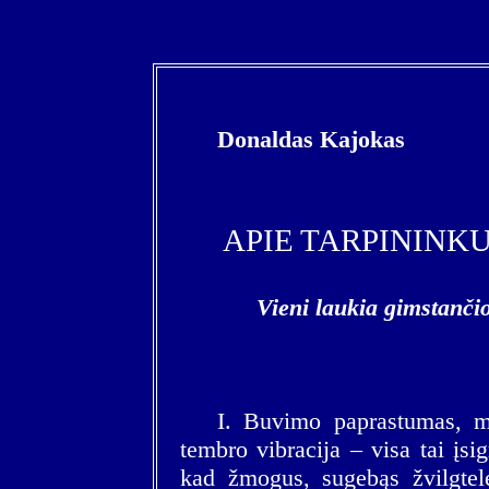
Donaldas Kajokas
APIE TARPININK
Vieni laukia gimstančio
I. Buvimo paprastumas, me
tembro vibracija – visa tai įsi
kad žmogus, sugebąs žvilgtelėt