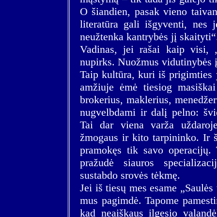
O šiandien, pasak vieno taivan
literatūra gali išgyventi, nes 
neužtenka kantrybės jį skaityti“
Vadinas, jei rašai kaip visi, 
nupirks. Nuožmus vidutinybės įs
Taip kultūra, kuri iš prigimties 
amžiuje ėmė tiesiog masiškai
brokerius, maklerius, menedžeri
nugvelbdami ir dalį pelno: švi
Tai dar viena varža uždaroje
žmogaus ir kito tarpininko. Ir š
pramokęs tik savo operacijų. T
pražudė siauros specializac
sustabdo srovės tėkmę.
Jei iš tiesų mes esame „Saulės 
mus pagimdė. Tapome pamestinu
kad neaiškaus ilgesio valandė