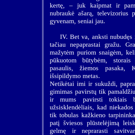
kertę, – juk kaipmat ir pam
nubraukė ašarą, televizorius p
gyvenam, seniai jau.
IV. Bet va, anksti nubudęs 
tačiau nepaprastai gražu. Gr
mažytėm puriom snaigėm, keli
pūkuotom būtybėm, storais 
pasaulis, žiemos pasaka, K
išsipildymo metas.
Netikėtai imi ir sukuždi, papr
gimimas pavirstų tik pamaldžiu
ir mums pavirsti tokiais ba
užsisklendėliais, kad niekados
tik tobulas kažkieno tarpinink
patį šviesos plūstelėjimą lei
gelmę ir neprarasti savitva