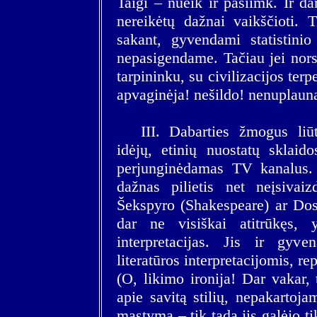
Taigi – nueik ir pasiimk. Ir d
nereikėtų dažnai vaikščioti. T
sakant, gyvendami statistini
nepasigendame. Tačiau jei nors
tarpininku, su civilizacijos te
apvaginėja! nešildo! nenuplauna
III. Dabarties žmogus liū
idėjų, etinių nuostatų sklaid
perjunginėdamas TV kanalus. 
dažnas pilietis net neįsivai
Šekspyro (Shakespeare) ar Dost
dar ne visiškai atitrūkęs,
interpretacijas. Jis ir gyve
literatūros interpretacijomis, r
(O, likimo ironija! Dar vakar, 
apie savitą stilių, nepakartoja
mąstymą – tik tada jis galėjo t