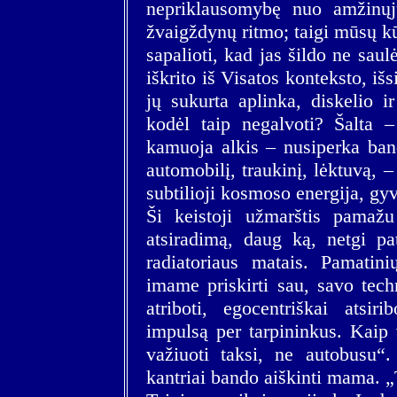
nepriklausomybę nuo amžinųj
žvaigždynų ritmo; taigi mūsų k
sapalioti, kad jas šildo ne saulė
iškrito iš Visatos konteksto, i
jų sukurta aplinka, diskelio i
kodėl taip negalvoti? Šalta 
kamuoja alkis – nusiperka band
automobilį, traukinį, lėktuvą,
subtilioji kosmoso energija, gy
Ši keistoji užmarštis pamaž
atsiradimą, daug ką, netgi p
radiatoriaus matais. Pamatini
imame priskirti sau, savo te
atriboti, egocentriškai atsir
impulsą per tarpininkus. Kaip 
važiuoti taksi, ne autobusu“
kantriai bando aiškinti mama. „