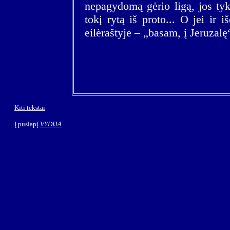
nepagydomą gėrio ligą, jos tyk
tokį rytą iš proto... O jei ir iš
eilėraštyje – „basam, į Jeruzalę
Kiti tekstai
Į puslapį
VYDIJA