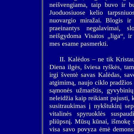
neišvengiama, taip buvo ir b
Juoduosiuose kelio tarpsniuo
nuovargio miražai. Blogis ir
praeinantys negalavimai, s
neišgydoma Visatos „liga“, ir 
mes esame pasmerkti.
II. Kalėdos – ne tik Krista
Diena ilgės, šviesa ryškės, tam
irgi šventė savas Kalėdas, sav
atgimimą, naujo ciklo pradžios
sąmonės užmarštis, gyvybini
neleidžia kaip reikiant pajusti,
susitraukimas į nykštukinį se
vitalinės spyruoklės suspau
pliūpsnį. Mūsų kūnai, išmokę s
visa savo povyza ėmė demonstru