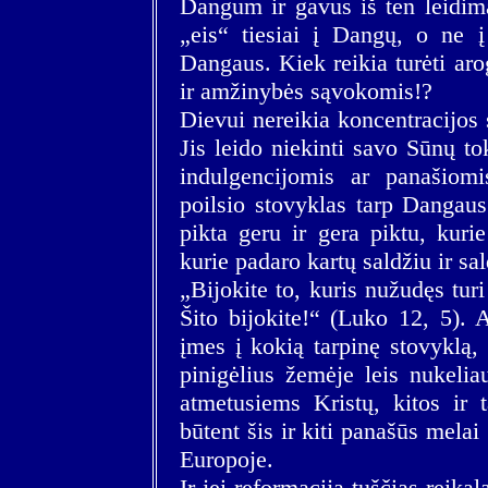
Dangum ir gavus iš ten leidimą
„eis“ tiesiai į Dangų, o ne į
Dangaus. Kiek reikia turėti aro
ir amžinybės sąvokomis!?
Dievui nereikia koncentracijos
Jis leido niekinti savo Sūnų to
indulgencijomis ar panašiomi
poilsio stovyklas tarp Dangaus
pikta geru ir gera piktu, kuri
kurie padaro kartų saldžiu ir sal
„Bijokite to, kuris nužudęs turi
Šito bijokite!“ (Luko 12, 5). 
įmes į kokią tarpinę stovyklą
pinigėlius žemėje leis nukelia
atmetusiems Kristų, kitos ir 
būtent šis ir kiti panašūs mela
Europoje.
Ir jei reformacija tuščias reikal