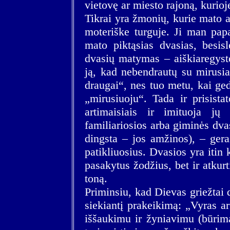
vietovę ar miesto rajoną, kurioj
Tikrai yra žmonių, kurie mato a
moteriške turguje. Ji man papa
mato piktąsias dvasias, besis
dvasių matymas – aiškiaregystė
ją, kad nebendrautų su mirusiai
draugai“, nes tuo metu, kai ge
„mirusiuoju“. Tada ir prisista
artimaisiais ir imituoja jų
familiariosios arba giminės dvas
dingsta – jos amžinos), – gera
patikliuosius. Dvasios yra itin 
pasakytus žodžius, bet ir atkur
toną.
Priminsiu, kad Dievas griežtai d
siekiantį prakeikimą: „Vyras a
iššaukimu ir žyniavimu (būrima