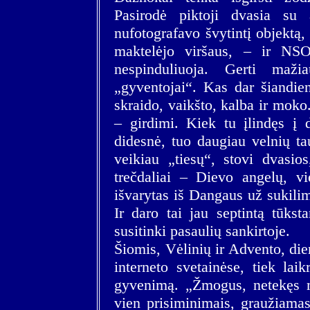
Pasirodė piktoji dvasia su
nufotografavo švytintį objektą, 
maktelėjo viršaus, – ir NS
nespinduliuoja. Gerti maž
„gyventojai“. Kas dar šiandien
skraido, vaikšto, kalba ir moko
– girdimi. Kiek tu įlindęs į 
didesnė, tuo daugiau velnių ta
veikiau „tiesų“, stovi dvasio
trečdaliai – Dievo angelų, vi
išvarytas iš Dangaus už sukili
Ir daro tai jau septintą tūkst
susitinki pasaulių sankirtoje.
Šiomis, Vėlinių ir Advento, die
interneto svetainėse, tiek lai
gyvenimą. „Žmogus, netekęs m
vien prisiminimais, graužiamas