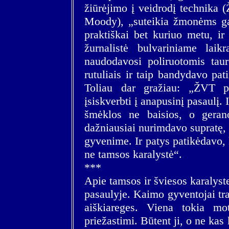
žiūrėjimo į veidrodį technika
Moody), „suteikia žmonėms gal
praktiškai bet kuriuo metu, i
žurnalistė bulvariniame lai
naudodavosi poliruotomis taurė
rutuliais ir taip bandydavo pati
Toliau dar gražiau: „ŽVT p
įsiskverbti į anapusinį pasaulį. 
šmėklos ne baisios, o gera
dažniausiai nurimdavo supratę, 
gyvenime. Ir patys patikėdavo,
ne tamsos karalystė“.
***
Apie tamsos ir šviesos karalyst
pasaulyje. Kaimo gyventojai tra
aiškiareges. Viena tokia mo
priežastimi. Būtent ji, o ne kas 