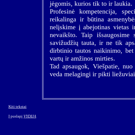
jėgomis, kurios tik to ir laukia.
Profesinė kompetencija, spec
reikalinga ir būtina asmenyb
nelįskime į abejotinas vietas 
nevaikšto. Taip išsaugosime
savižudžių tauta, ir ne tik a
dirbtinio tautos naikinimo, be
vartų ir amžinos mirties.
Tad apsaugok, Viešpatie, nuo į
veda melagingi ir pikti liežuviai
Kiti tekstai
Į puslapį
VYDIJA