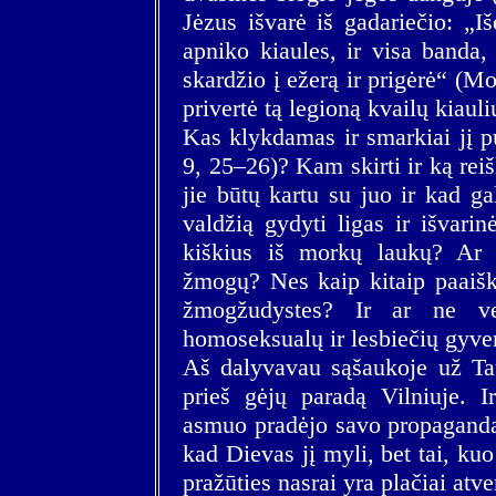
Jėzus išvarė iš gadariečio: „Iš
apniko kiaules, ir visa banda,
skardžio į ežerą ir prigėrė“ (Mo
privertė tą legioną kvailų kiauli
Kas klykdamas ir smarkiai jį p
9, 25–26)? Kam skirti ir ką reiš
jie būtų kartu su juo ir kad gal
valdžią gydyti ligas ir išvar
kiškius iš morkų laukų? Ar t
žmogų? Nes kaip kitaip paaiški
žmogžudystes? Ir ar ne ve
homoseksualų ir lesbiečių gyv
Aš dalyvavau sąšaukoje už Tau
prieš gėjų paradą Vilniuje. I
asmuo pradėjo savo propagandą, 
kad Dievas jį myli, bet tai, kuo
pražūties nasrai yra plačiai atv