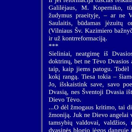
Galilėjaus, M. Koperniko, tū
žudymus praeityje, – ar ne V
Saulaitis, būdamas jėzuitų o
(Vilniaus Šv. Kazimiero bažnyči
ir už kontrreformaciją.
***
Sieliniai, neatgimę iš Dvas
doktrinų, bet ne Tėvo Dvasios 
taip, kaip jiems patogu. Todėl
kokį rangą. Tiesa tokia – šia
Jo, išskaistink save, savo po
Dvasią, nes Šventoji Dvasia išt
Dievo Tėvo.
...O dėl žmogaus kritimo, tai di
žmoniją. Juk ne Dievo angelai v
tamsybių valdovai, valdžios,
dvasinės blogio jėgos danguje (