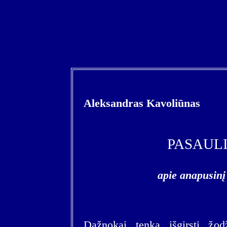
Aleksandras Kavoliūnas
PASAULI
apie anapusinį 
Dažnokai tenka išgirsti žo