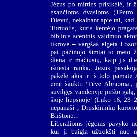
Jėzus po mirties prisikėlė, ir
esančioms dvasioms (1Petro
Dievui, nekalbant apie tai, kad 
Turtuolis, kuris kentėjo pragar
biblinis sceninis vaidmuo aktor
tikrovė – vargšas elgeta Lozor
pat pažinojo šimtai to meto ž
dieną ir mačiusių, kaip jis di
ištiesta ranka. Jėzus pasakoj
pakėlė akis ir iš tolo pamatė 
ėmė šaukti: ‘Tėve Abraomai, p
suvilgęs vandenyje piršto galą,
šioje liepsnoje‘ (Luko 16, 23–24
nepanaši į Druskininkų kurort
Birštone...
Liberalioms jėgoms pavyko nus
kur ji baigia užtrokšti nuo m