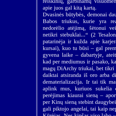
reiškinių, garbinamų visuomen
apie juos gal kitą kartą.
Dvasinės būtybės, demonai daug
Babos triukus, kurie yra r
nedorėlio atėjimą, šėtonui vei
netikri stebuklai...“ (2 Tesalo
patarinėja ir kužda apie karjer
kursai), kuo tu būsi – gal prem
gyvena laike – dabartyje, atei
kad per mediumus ir pasako, ka
magų DiArchy triukai, bet tikri 
daiktai atsiranda iš oro arba d
dematerializacija. Ir tai tik 
aplink mus, kuriuos sukelia
perėjimas kiaurai sieną – apor
per Kinų sieną stebint daugybei 
gali piktojo angelai, tai kaip 
Kūrėjas. Nes kipšas viso labo – 