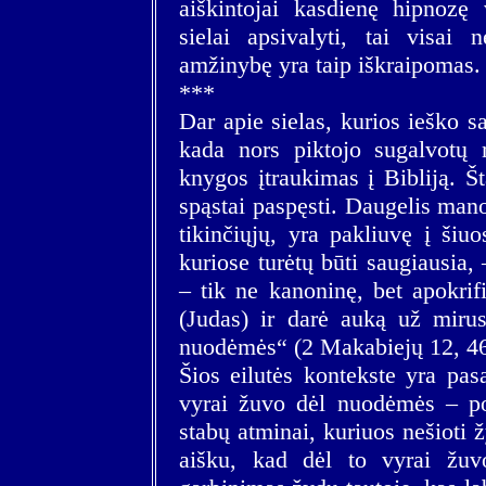
aiškintojai kasdienę hipnozę
sielai apsivalyti, tai visai 
amžinybę yra taip iškraipomas.
***
Dar apie sielas, kurios ieško s
kada nors piktojo sugalvotų 
knygos įtraukimas į Bibliją. Št
spąstai paspęsti. Daugelis man
tikinčiųjų, yra pakliuvę į šiuo
kuriose turėtų būti saugiausia,
– tik ne kanoninę, bet apokrif
(Judas) ir darė auką už mirusi
nuodėmės“ (2 Makabiejų 12, 46
Šios eilutės kontekste yra pas
vyrai žuvo dėl nuodėmės – po
stabų atminai, kuriuos nešioti
aišku, kad dėl to vyrai žu