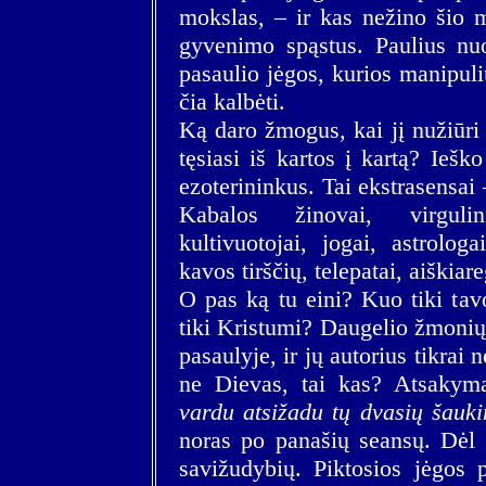
mokslas, – ir kas nežino šio m
gyvenimo spąstus. Paulius n
pasaulio jėgos, kurios manipul
čia kalbėti.
Ką daro žmogus, kai jį nužiūri 
tęsiasi iš kartos į kartą? Ieš
ezoterininkus. Tai ekstrasensai 
Kabalos žinovai, virgulini
kultivuotojai, jogai, astrologa
kavos tirščių, telepatai, aiškiareg
O pas ką tu eini? Kuo tiki tav
tiki Kristumi? Daugelio žmonių
pasaulyje, ir jų autorius tikrai 
ne Dievas, tai kas? Atsakym
vardu atsižadu tų dvasių šauk
noras po panašių seansų. Dėl 
savižudybių. Piktosios jėgos 