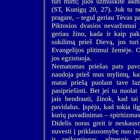
turi mirti; juos užmuškite akm
(ST, Kunigų 20, 27). Juk tu ne
pragare, – tegul geriau Tėvas p
Piktosios dvasios nevaržomai j
geriau žino, kada ir kaip pa
sukilimą prieš Dievą, jos turi
Evangelijos plitimui žemėje. O
jos egzistuoja.
Nematomas priešas pats pavoj
naudoja prieš mus mylimų, ka
matai priešą puolant tave laz
pasipriešinti. Bet jei tu nuolat
jais bendrauti, žinok, kad ta
pavidalus. Įspėju, kad tokia il
kurių pavadinimas – spiritizmas
Didelis noras greit ir neskau
nuvesti į priklausomybę nuo įva
ir veiksmingas, aštresnis 