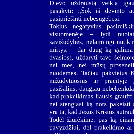
Dievo uždraustą veiklą įga
pasakyti: „Šok iš devinto au
pasipriešinti nebesugebėsi.
Tokius negatyvius pasireiš
visuomenėje – lydi nuolat 
savižudybės, nelaimingi nutiki
mirtys, – dar daug ką galima 
dvasios), uždaryti tavo šeimoje
nei mes, nei mūsų proseneli
nuodėmes. Tačiau pakvietus Kr
nužudytuosius ar praeityje
pasišalins, daugiau nebekenkda
kad prakeikimas liausis graužti
nei stengiasi ką nors pakeist
yra ta, kad Jėzus Kristus sutra
Todėl žiūrėkime, pas ką einam
pavyzdžiui, dėl prakeikimo ar