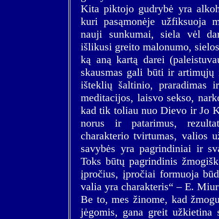
Kita piktojo gudrybė yra alkoh
kuri pasąmonėje užfiksuoja ma
nauji sunkumai, siela vėl da
išlikusi greito malonumo, sielo
ką aną kartą darei (paleistuva
skausmas gali būti ir artimųjų
išteklių šaltinio, praradimas i
meditacijos, laisvo sekso, nark
kad tik toliau nuo Dievo ir Jo K
norus ir patarimus, rezulta
charakterio tvirtumas, valios 
savybės yra pagrindiniai ir sv
Toks būtų pagrindinis žmogišk
įpročius, įpročiai formuoja bū
valia yra charakteris“ – E. Mi
Be to, mes žinome, kad žmogus,
jėgomis, gana greit užkietina 