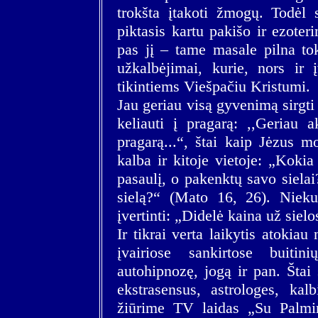
trokšta įtakoti žmogų. Todėl 
piktasis kartu pakišo ir ezote
pas jį – tame masale pilna tok
užkalbėjimai, kurie, nors ir į
tikintiems Viešpačiu Kristumi.
Jau geriau visą gyvenimą sirgti 
keliauti į pragarą: ,,Geriau
pragarą...“, štai kaip Jėzus 
kalba ir kitoje vietoje: „Koki
pasaulį, o pakenktų savo siela
sielą?“ (Mato 16, 26). Niekuo
įvertinti: „Didelė kaina už sielo
Ir tikrai verta laikytis atokiau
įvairiose sankirtose buiti
autohipnozę, jogą ir pan. Štai
ekstrasensus, astrologes, kal
žiūrime TV laidas „Su Palmi