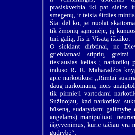
prasiskverbia iki pat sielos i
smegenų, ir teisia širdies min
Štai dėl ko, jei nuolat skaitoma
tik žmonių sąmonėje, jų kūnuos
turi galią, Jis ir Visatą išlaiko.
O siekiant dirbtinai, ne Die
griebiamasi stiprių, greitai 
tiesiausias kelias į narkotikų 
induso R. R. Maharadžos knygą
apie narkotikus: ,,Rimtai susimą
daug narkomanų, nors anaiptol 
tik pirmieji vartodami narkotik
Sužinojau, kad narkotikai suk
būseną, sudarydami galimybę 
angelams) manipuliuoti neurona
išgyvenimus, kurie tačiau yra ne
gudrybė“.