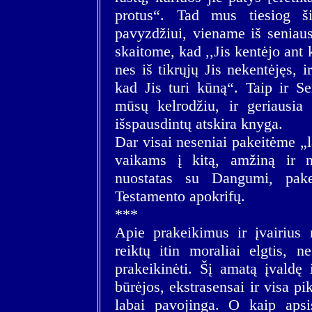
protus“. Tad mus tiesiog ši
pavyzdžiui, viename iš seniau
skaitome, kad ,,Jis kentėjo ant 
nes iš tikrųjų Jis nekentėjęs, i
kad Jis turi kūną“. Taip ir Se
mūsų kelrodžiu, ir geriausia 
išspausdintų atskira knyga.
Dar visai neseniai pakeitėme „
vaikams į kitą, amžiną ir ne
nuostatas su Dangumi, pake
Testamento apokrifų.
***
Apie prakeikimus ir įvairius n
reiktų itin moraliai elgtis, n
prakeikinėti. Šį amatą įvaldę i
būrėjos, ekstrasensai ir visa 
labai pavojinga. O kaip aps