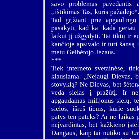
savo problemas pavedantis 
,,ištikimas Tas, kuris pažadėjo“
Tad grįžtant prie apgaulingų 
pasakyti, kad kai kada geriau 
laikui jį užgydyti. Tai tiktų ir 
kančioje apsivalo ir turi šansą 
metu Gelbėtojo Jėzaus.
***
Tiek interneto svetainėse, tie
klausiama: „Nejaugi Dievas, b
stovyklą? Ne Dievas, bet šėto
veda sielas į pražūtį. Ir ne
apgaudamas milijonus sielų, te
sielos, išrėš tiems, kurie suo
patys ten pateks? Ar ne laikas 
neįvardintas, bet kažkieno įstei
Dangaus, kaip tai nutiko su
Li