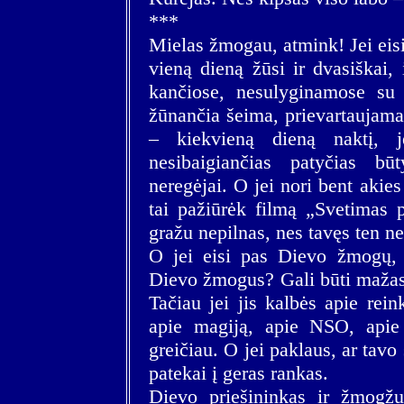
***
Mielas žmogau, atmink! Jei eisi
vieną dieną žūsi ir dvasiškai, 
kančiose, nesulyginamose su 
žūnančia šeima, prievartaujama
– kiekvieną dieną naktį, j
nesibaigiančias patyčias b
neregėjai. O jei nori bent akies 
tai pažiūrėk filmą „Svetimas p
gražu nepilnas, nes tavęs ten n
O jei eisi pas Dievo žmogų,
Dievo žmogus? Gali būti mažas ir
Tačiau jei jis kalbės apie rein
apie magiją, apie NSO, apie 
greičiau. O jei paklaus, ar tavo 
patekai į geras rankas.
Dievo priešininkas ir žmogž