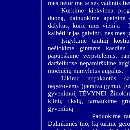
mes neturime teisės vadintis li
Kurkime kiekviena prog
duoną, dainuokime apeiginę 
dalykus, kurie mus vienija - 
kalbėti ir jas gaivinti, nes mes 
Įsigykime tautinį kost
nešiokime gintarus kasdien
papuoškime verpstelėmis, ran
darželiuose nepamirškime augint
močiučių numylėtus augalus.
Likime nepakantūs sav
negerovėms (persivalgymui, gėr
gyvenimui, TĖVYNEI. Žinokime j
kilnių tikslų, tarnaukime gro
gyvenimą.
Paduokime ranką vie
Dalinkimės tuo, ką turime gero