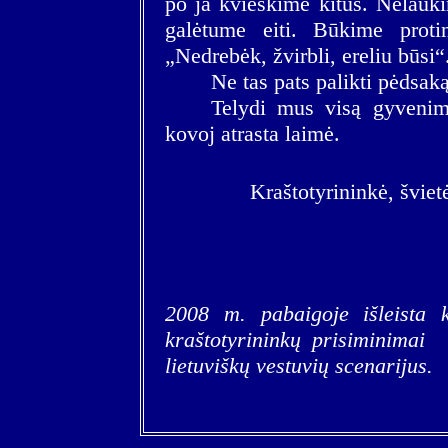
po ja kvieskime kitus. Nelauki
galėtume eiti. Būkime protin
„Nedrebėk, žvirbli, ereliu būsi“
Ne tas pats palikti pėdsaką
Telydi mus visą gyvenimą
kovoj atrasta laimė.
Kraštotyrininkė, švie
2008 m. pabaigoje išleista 
kraštotyrininkų prisiminimai 
lietuviškų vestuvių scenarijus.