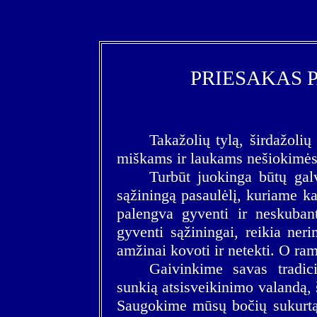
PRIESAKAS P
Takažolių tylą, širdažoli
miškams ir laukams nešiokimės 
Turbūt juokinga būtų gal
sąžiningą pasaulėlį, kuriame ka
palengva gyventi ir neskubant
gyventi sąžiningai, reikia nerim
amžinai kovoti ir netekti. O ra
Gaivinkime savas tradic
sunkią atsisveikinimo valandą,
Saugokime mūsų bočių sukurtą 