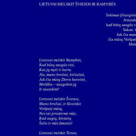
LIETUVAI MELSKIT ŠVIESOS IR RAMYBĖS
Sekimas (liturgini
J
eruzal
kad būtų saugūs vis
Sakau: 
Juk čia mano
čia mūsų Viešpat
Meld
Lietuvai melskit Ramybės,
Kad būtų saugūs visi,
Kas ją myli ir kuria.
Jūs, mano broliai, bičiuliai,
Juk čia mūsų Dievo buveinė,
Meldžiu – saugokim ją
Ir tausokim!
Lietuvai melskit Šviesos,
Mano broliai, ir šlovinkit
Viešpatį mūsų,
Nes tai priedermė mūs,
Kad augtų, klestėtų
Šalis ir mūs žmonės!
Lietuvai melskit Tiesos,