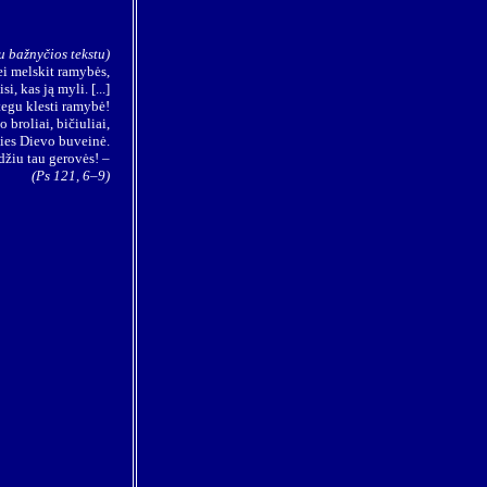
u bažnyčios tekstu)
ei melskit ramybės,
i, kas ją myli. [...]
tegu klesti ramybė!
 broliai, bičiuliai,
ies Dievo buveinė.
žiu tau gerovės! –
(Ps 121, 6–9)