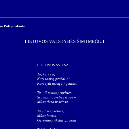
a Palijanskaitė
LIETUVOS VALSTYBĖS ŠIMTMEČIUI
LIETUVOS ŠVIESA
Tu, kuri esi,
Kuri tamsą prašalini,
Kuri lydi mūsų žingsnius;
Tu – iš senos praeities
Srūvanti gyvybės srovė –
Mūsų tiesa ir šviesa.
Tu – mūsų kelias,
Mūsų lemtis,
Gyvenimo tikslas, prasmė.