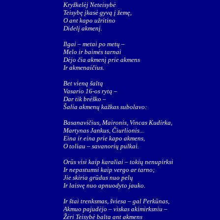
Kryžkelėj Neteisybė
Teisybę įkasė gyvą į žemę,
O ant kapo užritino
Didelį akmenį.
Ilgai – metai po metų –
Melo ir baimės tarnai
Dėjo čia akmenį prie akmens
Ir akmenaičius.
Bet vieną šaltą
Vasario 16-os rytą –
Dar tik brėško –
Šalia akmenų kažkas subolavo:
Basanavičius, Maironis, Vincas Kudirka,
Martynas Jankus, Čiurlionis...
Eina ir eina prie kapo akmens,
O toliau – savanorių pulkai.
Orūs visi kaip karaliai – tokių nenupirksi
Ir nepastumsi kaip vergo ar tarno;
Jie skiria grūdus nuo pelų
Ir laisvę nuo apnuodyto jauko.
Ir štai trenksmas, šviesa – gal Perkūnas,
Akmuo pajudėjo – viskas akimirksniu –
Žėri Teisybė balta ant akmens