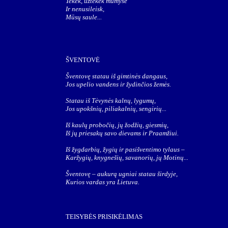
Tekėk, užtekėk mumyse
Ir nenusileisk,
Mūsų saule...
ŠVENTOVĖ
Šventovę statau iš gimtinės dangaus,
Jos upelio vandens ir žydinčios žemės.
Statau iš Tėvynės kalnų, lygumų,
Jos upokšnių, piliakalnių, sengirių...
Iš kaulų probočių, jų žodžių, giesmių,
Iš jų priesakų savo dievams ir Praamžiui.
Iš žygdarbių, žygių ir pasišventimo tylaus –
Karžygių, knygnešių, savanorių, jų Motinų...
Šventovę – aukurą ugniai statau širdyje,
Kurios vardas yra Lietuva.
TEISYBĖS PRISIKĖLIMAS