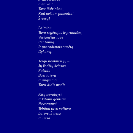
Lietuvai:
Tave išsirinkau,
Kad neštum pasauliui
Šviesą!
Laiminu
Tavo regėtojus ir pranašus,
Vesiančius tave
Per tamsą
Ir praradimais nusėtą
Dykumą.
Jeigu neatmesi jų –
Jų žodžių šviesos –
Pažadu:
Būsi laisva
Ir augsi čia
Tarsi didis medis.
Kitų nevaldysi
Ir kitoms gentims
Nevergausi.
Tebūna tavo vėliava –
Laisvė, Šviesa
Ir Tiesa.