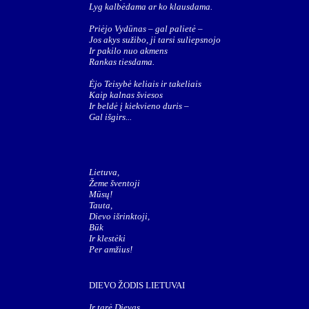
Lyg kalbėdama ar ko klausdama.
Priėjo Vydūnas – gal palietė –
Jos akys sužibo, ji tarsi suliepsnojo
Ir pakilo nuo akmens
Rankas tiesdama.
Ėjo Teisybė keliais ir takeliais
Kaip kalnas šviesos
Ir beldė į kiekvieno duris –
Gal išgirs...
Lietuva,
Žeme šventoji
Mūsų!
Tauta,
Dievo išrinktoji,
Būk
Ir klestėki
Per amžius!
DIEVO ŽODIS LIETUVAI
Ir tarė Dievas