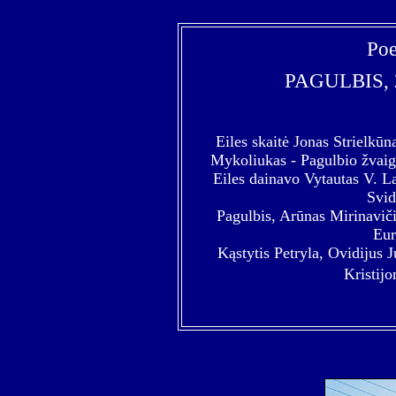
Poe
PAGULBIS
,
Eiles skaitė
Jonas Strielkūn
Mykoliukas - Pagulbio žvaigž
Eiles dainavo Vytautas V. L
Svid
Pagulbis, Arūnas Mirinavič
Eur
Kąstytis Petryla, Ovidijus 
Kristijo