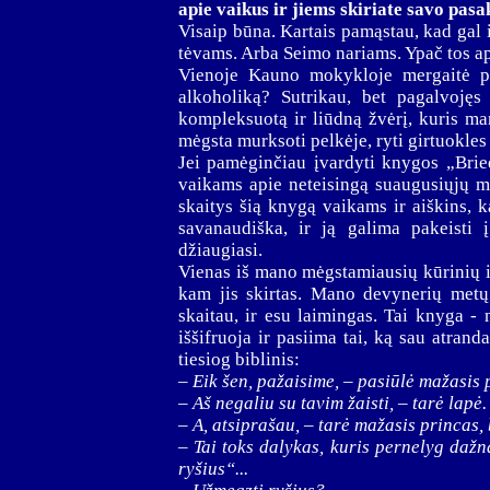
apie vaikus ir jiems skiriate savo pas
Visaip būna. Kartais pamąstau, kad gal 
tėvams. Arba Seimo nariams. Ypač tos ap
Vienoje Kauno mokykloje mergaitė pa
alkoholiką? Sutrikau, bet pagalvojęs 
kompleksuotą ir liūdną žvėrį, kuris man
mėgsta murksoti pelkėje, ryti girtuokles 
Jei pamėginčiau įvardyti knygos „Brie
vaikams apie neteisingą suaugusiųjų mei
skaitys šią knygą vaikams ir aiškins, 
savanaudiška, ir ją galima pakeisti į
džiaugiasi.
Vienas iš mano mėgstamiausių kūrinių iki
kam jis skirtas. Mano devynerių metų 
skaitau, ir esu laimingas. Tai knyga -
iššifruoja ir pasiima tai, ką sau atrand
tiesiog biblinis:
– Eik šen, pažaisime, – pasiūlė mažasis 
– Aš negaliu su tavim žaisti, – tarė lapė
– A, atsiprašau, – tarė mažasis princas,
– Tai toks dalykas, kuris pernelyg dažn
ryšius“...