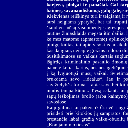
karjera, pinigai ir panašiai. Gal ta
baimes, savanaudiškumą, galų gale, s
Kiekvienas reiškinys turi ir teigiamą i
tarsi neigiama ypatybė, bet tai truput
šiandien mūsų visuomenėje agresijos i
tautinė žiniasklaida mėgsta itin dailiai 
ką mes matome (apmąstome) aplinkoje, 
pinigų kultas, tai apie visokius nusika
kas daugiau, nei apie gražius ir dorai d
Susitikimuose su vaikais kartais suglu
išgirdęs kriminalinio pasaulio žmoni
pametę kelias kartas, nes nesugebėjome 
į ką lygiuotųsi mūsų vaikai. Švietimo
brukdama savo „idealus“. Jau ir ps
savižudybės forma – apie save bei kitu
mintis tampa kūnu... Tiesą sakant, ta
šapų ieškojimas brolio (arba kaimyno)
savosiose.
Kaip galima tai pakeisti? Čia vėl sugrįž
prisidėti prie kitokios jų sampratos 
bręstančią labai gražią vaikų-obuolių
„Komjaunimo tiesos“...