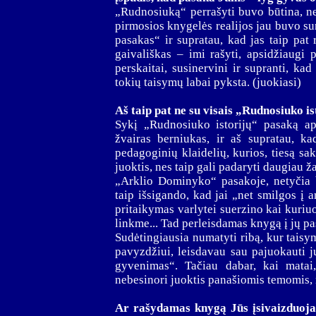
„Rudnosiuką“ perrašyti buvo būtina, ne
pirmosios knygelės realijos jau buvo s
pasakas“ ir supratau, kad jas taip pat
gaivališkas – imi rašyti, apsidžiaugi
perskaitai, susinervini ir supranti, k
tokių taisymų labai pyksta. (juokiasi)
Aš taip pat ne su visais „Rudnosiuko i
Sykį „Rudnosiuko istorijų“ pasaką api
žvairas berniukas, ir aš supratau, ka
pedagoginių klaidelių, kurios, tiesą sak
juoktis, nes taip gali padaryti daugiau ža
„Arklio Dominyko“ pasakoje, netyčia b
taip išsigando, kad jai „net smilgos į 
pritaikymas varlytei suerzino kai kuriu
linkme... Tad perleisdamas knygą į jų pa
Sudėtingiausia numatyti ribą, kur taisy
pavyzdžiui, leisdavau sau pajuokauti j
gyvenimas“. Tačiau dabar, kai matai
nebesinori juoktis panašiomis temomis, n
Ar rašydamas knygą Jūs įsivaizduojat