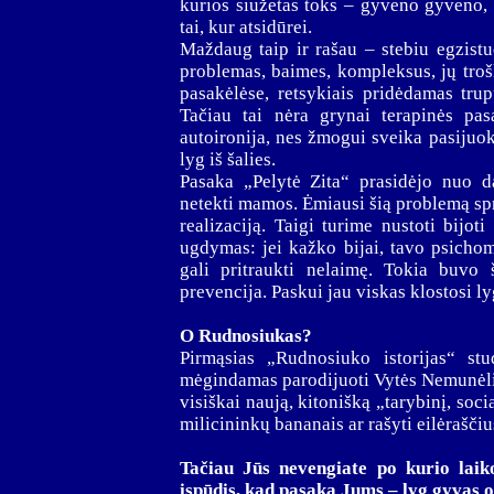
kurios siužetas toks – gyveno gyveno, n
tai, kur atsidūrei.
Maždaug taip ir rašau – stebiu egzist
problemas, baimes, kompleksus, jų troš
pasakėlėse, retsykiais pridėdamas tru
Tačiau tai nėra grynai terapinės pas
autoironija, nes žmogui sveika pasijuokt
lyg iš šalies.
Pasaka „Pelytė Zita“ prasidėjo nuo d
netekti mamos. Ėmiausi šią problemą sprę
realizaciją. Taigi turime nustoti bijo
ugdymas: jei kažko bijai, tavo psichom
gali pritraukti nelaimę. Tokia buvo
prevencija. Paskui jau viskas klostosi l
O Rudnosiukas?
Pirmąsias „Rudnosiuko istorijas“ st
mėgindamas parodijuoti Vytės Nemunėli
visiškai naują, kitonišką „tarybinį, soci
milicininkų bananais ar rašyti eilėraščiu
Tačiau Jūs nevengiate po kurio laiko 
įspūdis, kad pasaka Jums – lyg gyvas or