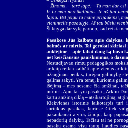
– Užmegzti ryšius?
– Žinoma, – tarė lapė. – Tu man dar esi 
Ir tu man nereikalingas. Ir aš tau nere
lapių. Bet jeigu tu mane prijaukinsi, m
vienintelis pasaulyje. Aš tau būsiu vieni
Ši knyga dar sykį parodo, kad reikia nen
Pasakose Jūs kalbate apie dalykus, ku
baimės ar mirtis. Tai gerokai skirias
auklėjime – apie labai daug ką buvo k
net keisčiausius paaiškinimus, o dažnia
Nestudijavau rimtų pedagogikos mokslų
ar kaip reikia kalbėti apie vienus ar ki
užauginau penkis, turėjau galimybę ste
galima sakyti. Yra temų, kuriomis galim
išėjimą - mes nesame čia amžinai, ta
mirties. Apie tai yra pasaka „Arklio Do
kartu amžiną ciklą – atsikartojimą, atgi
Kiekvienas istorinis laikotarpis turi
surinktas pasakas, kuriose šitiek vu
pakankamai atvira, žinojo, kaip papasak
nepadorių dalykų. Tačiau tai ne pornogr
pasakų esama visų tautų liaudies pas