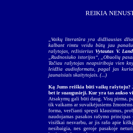
REIKIA NENUST
„Vaikų literatūra yra didžiausias dži
kalbant rimtu veidu būtų jau panašu
rašytojas, režisierius
Vytautas V. Land
„Rudnosiuko istorijos“, „Obuolių pasa
Tačiau rašytojas neapsiriboja vien kny
leidžia audioformatu, pagal jas kuria
jaunaisiais skaitytojais. (...)
Ką Jums reiškia būti vaikų rašytoju? J
bet ir suaugusieji. Kur yra tas aukso 
Atsakymų gali būti daug.
Visų pirma, pa
tik vaikams ar suvaikėjusiems žmonėms. 
forma, verčianti spręsti klausimus, pr
naudojamas pasakos rašymo principas – 
visiškai nesvarbu, ar jis rašo apie kiš
nesibaigia, nes geroje pasakoje netur