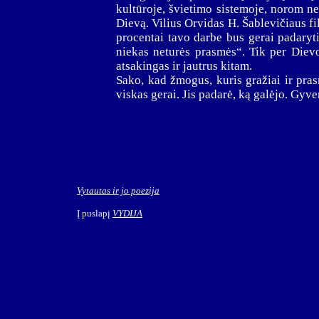
kultūroje, švietimo sistemoje, norom n
Dievą. Vilius Orvidas H. Šablevičiaus f
procentai tavo darbe bus gerai padaryti
niekas neturės prasmės“. Tik per Diev
atsakingas ir jautrus kitam.
Sako, kad žmogus, kuris gražiai ir pra
viskas gerai. Jis padarė, ką galėjo. Gyv
Vytautas ir jo poezija
Į puslapį
VYDIJA