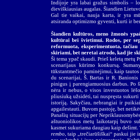
Indijoje yra labai gražus simbolis – l
dieviškiausias augalas. Šiandien Lietuvoj
Gal tie vaikai, nauja karta, ir yra m
atsiranda optimizmo gyventi, kurti ir be
Šiandien kultūros, meno žmonės yp
kultūrai bei švietimui. Rodos, per s
reformuota, eksperimentuota, tačiau i
skiriami, bet neretai atrodo, kad jie s
Ši tema ypač skaudi.
Prieš keletą metų P
scenarijaus kūrimo konkursą. Suman
tūkstantmečio paminėjimui, kaip tauto
du scenarijai, Š. Bartas ir R. Banionis
pinigus į parengiamuosius darbus. Po 
nėra ir nebus, o visos investuotos lėš
pliusiuką užsidėti, tai nuspręsta sukurt
istoriją. Sakyčiau, nebrangiai ir puikiai 
apgailestauti. Buvom pastoję, bet netikėt
Panašių situacijų per Nepriklausomybės
aštuoniolikos metų laikotarpį buvo suku
kasmet sukuriama daugiau kaip dešimt. 
rembo
, taip „trečiarūšiškai“ paskui jie 