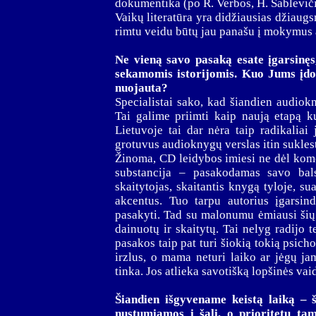
dokumentika (po R. Verbos, H. Šablevičia
Vaikų literatūra yra didžiausias džiaugs
rimtu veidu būtų jau panašu į mokymus 
Ne vieną savo pasaką esate įgarsinęs,
sekamomis istorijomis. Kuo Jums įdo
nuojauta?
Specialistai sako, kad šiandien audiok
Tai galime priimti kaip naują etapą ku
Lietuvoje tai dar nėra taip radikalia
grotuvus audioknygų verslas itin suklest
Žinoma, CD leidybos imiesi ne dėl kome
substancija – pasakodamas savo bals
skaitytojas, skaitantis knygą tyloje, su
akcentus. Tuo tarpu autorius įgarsind
pasakyti. Tad su malonumu ėmiausi šių 
dainuotų ir skaitytų. Tai nelyg radijo t
pasakos taip pat turi šiokią tokią psich
irzlus, o mama neturi laiko ar jėgų ja
tinka. Jos atlieka savotišką lopšinės va
Šiandien išgyvename keistą laiką – š
nustumiamos į šalį, o prioritetu ta