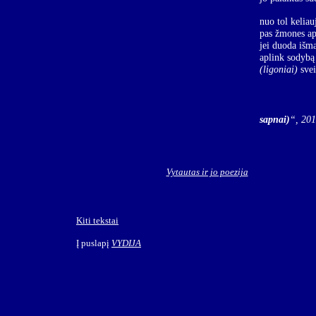
nuo tol keliau
pas žmones ap
jei duoda išm
aplink sodybą 
(ligoniai)
svei
Iš
sapnai)
“,
201
Vytautas ir jo poezija
Kiti tekstai
Į puslapį
VYDIJA