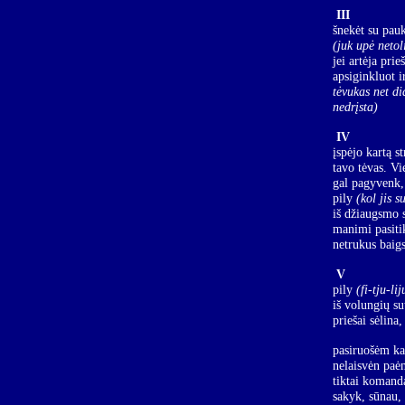
III
šnekėt su pauk
(juk upė netol
jei artėja pri
apsiginkluot i
tėvukas net di
nedrįsta)
IV
įspėjo kartą s
tavo tėvas. Vi
gal pagyvenk,
pily
(kol jis s
iš džiaugsmo s
manimi pasitik
netrukus baigs
V
pily
(fi-tju-li
iš volungių s
priešai sėlina,
pasiruošėm ka
nelaisvėn paė
tiktai komand
sakyk, sūnau,