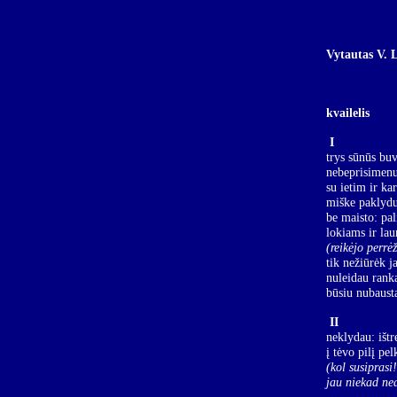
Vytautas V. 
kvailelis
I
trys sūnūs bu
nebeprisimenu
su ietim ir kar
miške paklydus
be maisto: pal
lokiams ir la
(reikėjo perrė
tik nežiūrėk j
nuleidau rank
būsiu nubaust
II
neklydau: išt
į tėvo pilį pel
(kol susiprasi
!
jau niekad ned