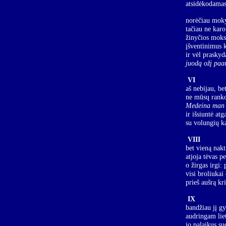
atsidėkodamas 
norėčiau mokyt
tačiau ne kar
žinyčios moksl
įšventinimus 
ir vėl prasky
juodą ožį paa
VI
aš nebijau, be
ne mūsų rank
Medeina man 
ir išsiuntė atg
su volungių k
VIII
bet vieną nak
atjoja tėvas p
o žirgas irgi: 
visi broliukai
prieš aušrą kri
IX
bandžiau jį g
audringam lie
jo palaikus su