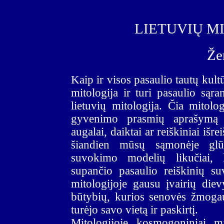
LIETUVIŲ M
Že
Kaip ir visos pasaulio tautų kultū
mitologija ir turi pasaulio sąr
lietuvių mitologija. Čia mitolo
gyvenimo prasmių aprašymą va
augalai, daiktai ar reiškiniai iš
šiandien mūsų sąmonėje glūdi
suvokimo modelių likučiai,
supančio pasaulio reiškinių s
mitologijoje gausu įvairių diev
būtybių, kurios senovės žmoga
turėjo savo vietą ir paskirtį.
Mitologijoje kosmogoniniai m