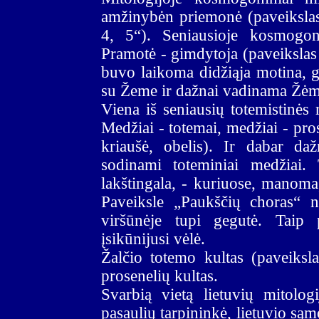
amžinybėn priemonė (paveikslas
4, 5“). Seniausioje kosmogoni
Pramotė - gimdytoja (paveikslas 
buvo laikoma didžiąja motina, 
su Žeme ir dažnai vadinama Žėm
Viena iš seniausių totemistinės 
Medžiai - totemai, medžiai - pros
kriaušė, obelis). Ir dabar d
sodinami toteminiai medžiai. 
lakštingala, - kuriuose, manoma,
Paveiksle „Paukščių choras“ n
viršūnėje tupi gegutė. Taip p
įsikūnijusi vėlė.
Žalčio totemo kultas (paveikslas
prosenelių kultas.
Svarbią vietą lietuvių mitolo
pasaulių tarpininkė, lietuvio są