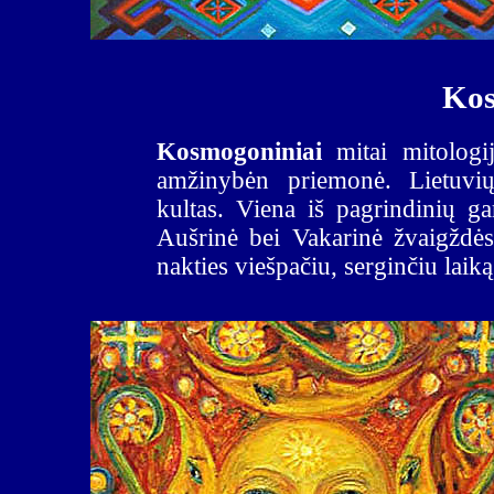
Kos
Kosmogoniniai
mitai mitologi
amžinybėn priemonė. Lietuvi
kultas. Viena iš pagrindinių g
Aušrinė bei Vakarinė žvaigždė
nakties viešpačiu, serginčiu laiką