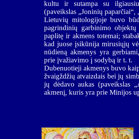
kultu ir sutampa su ilgiausiu
(paveikslas „Joninių paparčiai“,
Lietuvių mitologijoje buvo bū
pagrindinių garbinimo objektų
paplitę ir akmens totemai; stab
kad juose įsikūnija mirusiųjų vė
nūdieną akmenys yra gerbiami, 
prie įvažiavimo į sodybą ir t. t.
Dubenuotieji akmenys buvo kaip 
žvaigždžių atvaizdais bei jų simb
jų dėdavo aukas (paveikslas „
akmenį, kuris yra prie Minijos up