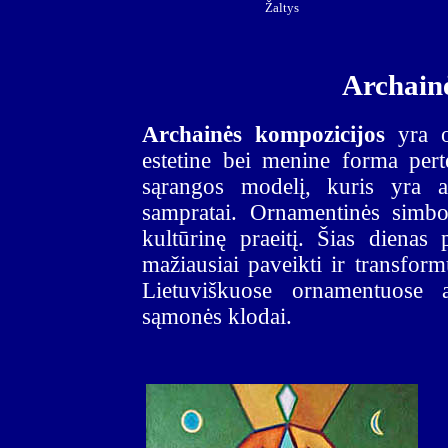
Žaltys
Archain
Archainės kompozicijos
yra o
estetine bei menine forma pertei
sąrangos modelį, kuris yra a
sampratai. Ornamentinės simbo
kultūrinę praeitį. Šias diena
mažiausiai paveikti ir transform
Lietuviškuose ornamentuose at
sąmonės klodai.