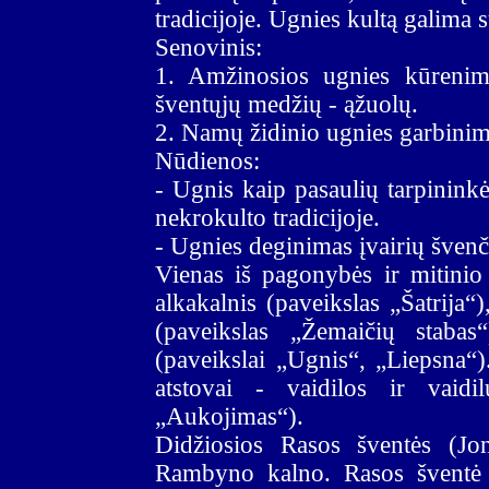
tradicijoje. Ugnies kultą galima su
Senovinis:
1. Amžinosios ugnies kūrenima
šventųjų medžių - ąžuolų.
2. Namų židinio ugnies garbinim
Nūdienos:
- Ugnis kaip pasaulių tarpinink
nekrokulto tradicijoje.
- Ugnies deginimas įvairių švenč
Vienas iš pagonybės ir mitinio 
alkakalnis (paveikslas „Šatrija“
(paveikslas „Žemaičių staba
(paveikslai „Ugnis“, „Liepsna“
atstovai - vaidilos ir vaidil
„Aukojimas“).
Didžiosios Rasos šventės (Jo
Rambyno kalno. Rasos šventė s