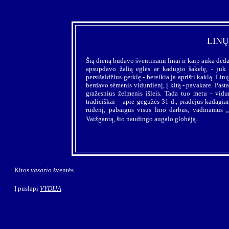
LINŲ
Šią dieną būdavo šventinami linai ir kaip auka deda
apsupdavo žalią eglės ar kadugio šakelę, - juk
persišaldžius gerklę - bereikia ja aprišti kaklą. Li
berdavo sėmenis vidurdienį, į kitą - pavakare. Past
gražesnius želmenis išleis. Tada tuo metu - vidu
tradiciškai – apie gegužės 31 d., pradėjus kadagi
rudenį, pabaigus visus lino darbus, vadinamus 
Vaižgantą, šio naudingo augalo globėją.
Kitos
vasario
šventės
Į puslapį
VYDIJA