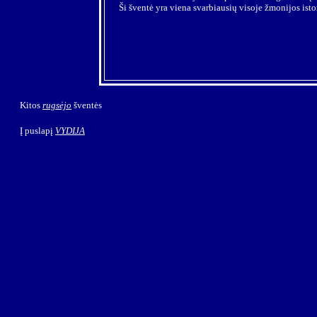
Ši šventė yra viena svarbiausių visoje žmonijos istor
Kitos
rugsėjo
šventės
Į puslapį
VYDIJA