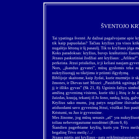
ŠVENTOJO KR
Tai ypatinga šventė. Ar dažnai pagalvojame apie 
tik kaip papuošalas? Tačiau kryžius yra visos kri
nugalėjo šėtoną ir šį pasaulį. Tik to kryžiaus jėga m
Koks paradoksas: kryžius, buvęs kraštutinio žiauru
Jėzaus paskutiniai žodžiai ant kryžiaus: „Atlikta!
perkeista. Jėzui prisikėlus, ir ji keliasi naujam gyve
Nors, „įkandus gyvatei”, mūsų gyslomis teka nu
nukryžiuotąjį su tikėjimu ir priimti išgydymą.
Biblijoje skaitome, kaip žydai, kurie murmėjo ir s
žmones, ir Dievas tarė Mozei: „Pasidirbk ugningą žalt
jį ir išliks gyvas” (Sk 21, 8). Ugninis žaltys simb
amžiną gyvenimą visiems, kurie tiki į Jėzų ir Jo a
žaizdas, kraują, tekantį iš Jo šono, rankų, kojų, ga
Kryžius sako mums, jog patys negalime išsivaduo
atiduodami savo gyvenimą Jėzui, visiškai Juo pasi
Kristumi, su Juo ir gyvensime.
Mes žinome, jog mūsų senasis „aš“ yra nukryžiuot
toliau nebevergautume nuodėmei (Rom 6, 6).
Šiandien pagerbiame kryžių, kuris yra Tėvo meil
begalinę Tėvo meilę./.../
Jėzaus mirtis ant kryžiaus - pats reikšmingiausias 