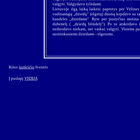
valgyti. Valgydavo tylėdami.
Lietuvoje ilgą laiką laikėsi paprotys per Vėlines
vadinamąją „dziedų“ (elgetų) duoną kepdavo su ta
bandeles „dziedams“. Ryte per pusryčius motina 
dubenėlį ( „dziedų bliūdelį“). Po to atskirdavo
neduodavo niekam, net vaikui valgyti. Visiems pav
susirinkusiems dziedams - elgetoms..
Kitos
lapkričio
šventės
Į puslapį
VYDIJA