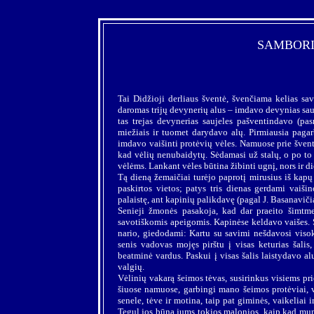
SAMBORIA
Tai Didžioji derliaus šventė, švenčiama kelias sav
daromas trijų devynerių alus – imdavo devynias sauja
tas trejas devynerias saujeles pašventindavo (p
miežiais ir tuomet darydavo alų. Pirmiausia pagar
imdavo vaišinti protėvių vėles. Namuose prie švent
kad vėlių nenubaidytų. Sėdamasi už stalų, o po to 
vėlėms. Lankant vėles būtina žibinti ugnį, nors ir d
Tą dieną žemaičiai turėjo paprotį mirusius iš kapų į
paskirtos vietos; patys tris dienas gerdami vaišin
palaistę, ant kapinių palikdavę (pagal J. Basanavič
Senieji žmonės pasakoja, kad dar praeito šimtm
savotiškomis apeigomis. Kapinėse keldavo vaišes. 
nario, giedodami: Kartu su savimi nešdavosi visok
senis vadovas mojęs pirštu į visas keturias šalis
beatminė vardus. Paskui į visas šalis laistydavo a
valgių.
Vėlinių vakarą šeimos tėvas, susirinkus visiems pri
šiuose namuose, garbingi mano šeimos protėviai, ve
senele, tėve ir motina, taip pat giminės, vaikeliai i
Tegul jos būna jums tokios malonios, kaip kad mums