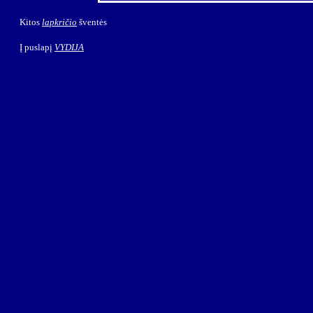
Kitos
lapkričio
šventės
Į puslapį
VYDIJA