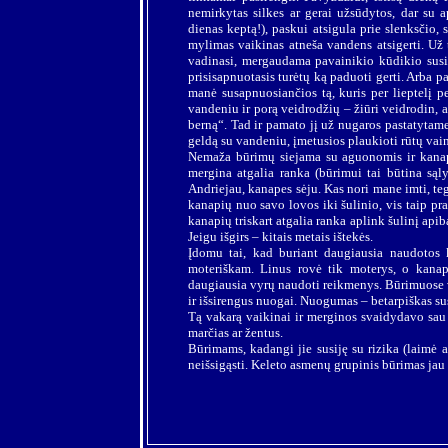
nemirkytas silkes ar gerai užsūdytos, dar su a
dienas keptą!), paskui atsigula prie slenksčio,
mylimas vaikinas atneša vandens atsigerti. Už 
vadinasi, mergaudama pavainikio kūdikio susil
prisisapnuotasis turėtų ką paduoti gerti. Arba
manė susapnuosiančios tą, kuris per lieptelį p
vandeniu ir porą veidrodžių – žiūri veidrodin, a
berną“. Tad ir pamato jį už nugaros pastatytam
geldą su vandeniu, įmetusios plaukioti rūtų vaini
Nemaža būrimų siejama su aguonomis ir kanapė
mergina atgalia ranka (būrimui tai būtina są
Andriejau, kanapes sėju. Kas nori mane imti, teg
kanapių nuo savo lovos iki šulinio, vis taip p
kanapių triskart atgalia ranka aplink šulinį apib
Jeigu išgirs – kitais metais ištekės.
Įdomu tai, kad buriant daugiausia naudotos 
moteriškam. Linus rovė tik moterys, o kanape
daugiausia vyrų naudoti reikmenys. Būrimuose v
ir išsirengus nuogai. Nuogumas – betarpiškas su
Tą vakarą vaikinai ir merginos svaidydavo sau pe
marčias ar žentus.
Būrimams, kadangi jie susiję su rizika (laimė a
neišsigąsti. Keleto asmenų grupinis būrimas jau