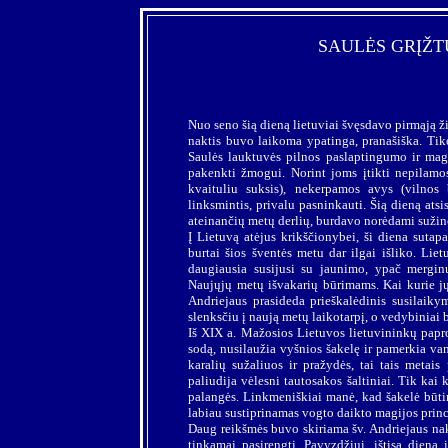
SAULĖS GRĮŽT
Nuo seno šią dieną lietuviai švęsdavo pirmąją ž
naktis buvo laikoma ypatinga, pranašiška. Tik
Saulės lauktuvės pilnos paslaptingumo ir magi
pakenkti žmogui. Norint joms įtikti nepilamos
kvaituliu suksis), nekerpamos avys (vilnos 
linksmintis, privalu pasninkauti. Šią dieną ats
ateinančių metų derlių, burdavo norėdami sužinot
Į Lietuvą atėjus krikščionybei, ši diena sutap
burtai šios šventės metu dar ilgai išliko. Lie
daugiausia susijusi su jaunimo, ypač mergin
Naujųjų metų išvakarių būrimams. Kai kurie jų
Andriejaus prasideda prieškalėdinis susilaiky
slenksčiu į naują metų laikotarpį, o vedybiniai bū
Iš XIX a. Mažosios Lietuvos lietuvininkų papro
sodą, nusilaužia vyšnios šakelę ir pamerkia van
karalių sužaliuos ir pražydės, tai tais metais
paliudija vėlesni tautosakos šaltiniai. Tik kai
palangės. Linkmeniškiai manė, kad šakelė būtin
labiau sustiprinamas vogto daikto magijos princ
Daug reikšmės buvo skiriama šv. Andriejaus na
tinkamai pasirengti. Pavyzdžiui, ištisą dieną 