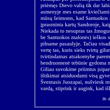
priėmęs Dievo valią tik dar labi
asmenyje mes esame kviečiami m
mūsų šeimoms, kad Santuokos s
įprasminta kartų Sandoroje, kai
Niekada to nesupras tas žmogus,
be Santuokos malonės) ieškos s
pilname pasaulyje. Tačiau vis
vertę tas, kuris sieks tvirtų g
tvirtindamas atsakomybe paremt
bendruomenė tebūnie gydoma 
Giliau suvokime priimtus įsipar
ištikimai atsiduodami visą gyven
Šventasis Juozapai, nušviesk mu
vardą, stiprink ir augink, kad iš
Br. 