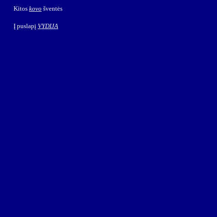
Kitos
kovo
šventės
Į puslapį
VYDIJA