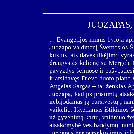
JUOZAPAS,
... Evangelijos mums byloja api
Juozapo vaidmenį Šventosios Š
kuklus, atsidavęs tikėjimo vyra
draugystės kelionę su Mergele 
pavyzdys šeimose ir pašvęsties
ir atsidavęs Dievo duoto plano 
Angelas Sargas – tai ženklas Ap
Juozapą, kad jis prisiimtų ats
nebijodamas ją parsivestų į nam
vaikelio. Iškeliamas ištikimos 
už gyvenimą kartu, vaidmuo žem
atsakomybė ves bandymų, nuolat
Juozapas per persekiojimus ir 