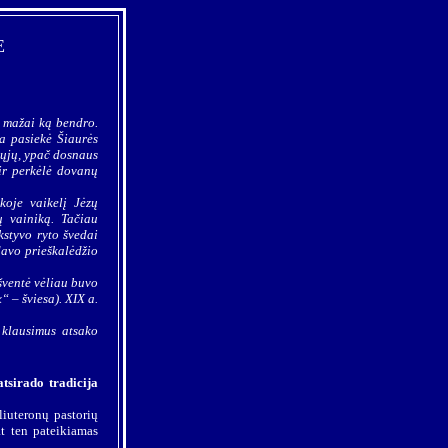
E
i mažai ką bendro.
ja pasiekė Šiaurės
tųjų, ypač dosnaus
ir perkėlė dovanų
koje vaikelį Jėzų
ų vainiką. Tačiau
kstyvo ryto švedai
davo prieškalėdžio
 šventė vėliau buvo
“ – šviesa). XIX a.
 klausimus atsako
atsirado tradicija
liuteronų pastorių
t ten pateikiamas