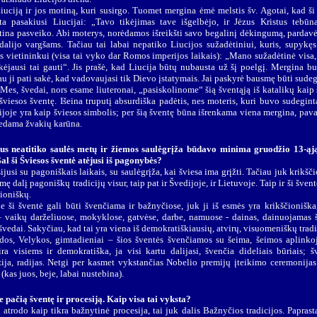
 Liuciją ir jos motiną, kuri susirgo. Tuomet mergina ėmė melstis šv. Agotai, kad ši
ta pasakiusi Liucijai: „Tavo tikėjimas tave išgelbėjo, ir Jėzus Kristus tebūna
otina pasveiko. Abi moterys, norėdamos išreikšti savo begalinį dėkingumą, pardavė 
dalijo vargšams. Tačiau tai labai nepatiko Liucijos sužadėtiniui, kuris, supykęs
vietininkui (visa tai vyko dar Romos imperijos laikais): „Mano sužadėtinė visa, 
ikėjausi tai gauti“. Jis prašė, kad Liucija būtų nubausta už šį poelgį. Mergina b
au ji pati sakė, kad vadovaujasi tik Dievo įstatymais. Jai paskyrė bausmę būti sudeg
Mes, švedai, nors esame liuteronai, „pasiskolinome“ šią šventąją iš katalikų kaip 
 šviesos šventę. Išeina truputį absurdiška padėtis, nes moteris, kuri buvo sudegin
ijoje yra kaip šviesos simbolis; per šią šventę būna išrenkama viena mergina, pava
dedama žvakių karūna.
us neatitiko saulės metų ir žiemos saulėgrįža būdavo minima gruodžio 13-ąją
Gal ši Šviesos šventė atėjusi iš pagonybės?
sijusi su pagoniškais laikais, su saulėgrįža, kai šviesa ima grįžti. Tačiau juk krikšči
ę dalį pagoniškų tradicijų visur, taip pat ir Švedijoje, ir Lietuvoje. Taip ir ši šven
čioniškų.
e ši šventė gali būti švenčiama ir bažnyčiose, juk ji iš esmės yra krikščioniška, 
 vaikų darželiuose, mokyklose, gatvėse, darbe, namuose - dainas, dainuojamas š
vedai. Sakyčiau, kad tai yra viena iš demokratiškiausių, atvirų, visuomeniškų tradic
os, Velykos, gimtadieniai – šios šventės švenčiamos su šeima, šeimos aplinkoj
ira visiems ir demokratiška, ja visi kartu dalijasi, švenčia dideliais būriais; š
izija, radijas. Netgi per kasmet vykstančias Nobelio premijų įteikimo ceremonijas 
(kas juos, beje, labai nustebina).
 pačią šventę ir procesiją. Kaip visa tai vyksta?
a atrodo kaip tikra bažnytinė procesija, tai juk dalis Bažnyčios tradicijos. Papras