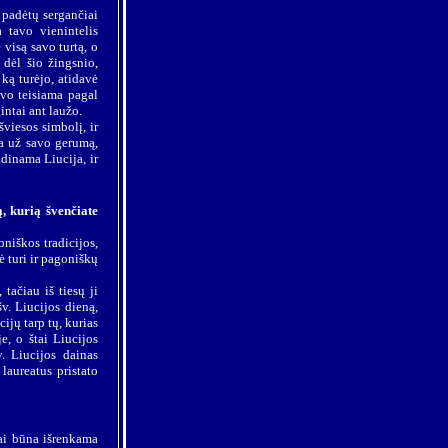
 padėtų sergančiai
 tavo vienintelis
visą savo turtą, o
 dėl šio žingsnio,
ką turėjo, atidavė
uvo teisiama pagal
intai ant laužo.
šviesos simbolį, ir
ta už savo gerumą,
dinama Liucija, ir
, kurią švenčiate
oniškos tradicijos,
tė turi ir pagoniškų
tačiau iš tiesų ji
v. Liucijos dieną,
ijų tarp tų, kurias
e, o štai Liucijos
v. Liucijos dainas
laureatus pristato
tai būna išrenkama