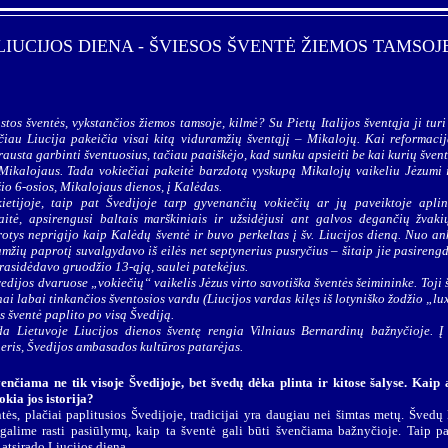
LIUCIJOS DIENA - ŠVIESOS ŠVENTĖ ŽIEMOS TAMSOJ
stos šventės, vykstančios žiemos tamsoje, kilmė? Su Pietų Italijos šventąja ji tur
ačiau Liucija pakeičia visai kitą viduramžių šventąjį – Mikalojų. Kai reformaci
austa garbinti šventuosius, tačiau paaiškėjo, kad sunku apsieiti be kai kurių šven
Mikalojaus. Tada vokiečiai pakeitė barzdotą vyskupą Mikalojų vaikeliu Jėzumi 
io 6-osios, Mikalojaus dienos, į Kalėdas.
kietijoje, taip pat Švedijoje tarp gyvenančių vokiečių ar jų paveiktoje aplin
itė, apsirengusi baltais marškiniais ir užsidėjusi ant galvos degančių žvaki
rotys neprigijo kaip Kalėdų šventė ir buvo perkeltas į šv. Liucijos dieną. Nuo an
mžių paprotį suvalgydavo iš eilės net septynerius pusryčius – šitaip jie pasireng
prasidėdavo gruodžio 13-ąją, saulei patekėjus.
edijos dvaruose „vokiečių“ vaikelis Jėzus virto savotiška šventės šeimininke. Toji
ai labai tinkančios šventosios vardu (Liucijos vardas kilęs iš lotyniško žodžio „lux
 šventė paplito po visą Švediją.
a Lietuvoje Liucijos dienos šventę rengia Vilniaus Bernardinų bažnyčioje. Į
eris
, Švedijos ambasados kultūros patarėjas.
enčiama ne tik visoje Švedijoje, bet švedų dėka plinta ir kitose šalyse. Kaip 
kokia jos istorija?
ntės, plačiai paplitusios Švedijoje, tradicijai yra daugiau nei šimtas metų. Švedų 
alime rasti pasiūlymų, kaip ta šventė gali būti švenčiama bažnyčioje. Taip pa
atsirado Liucijos diena.