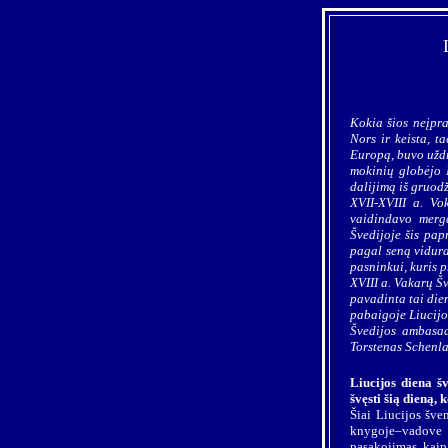
Kokia šios neįpra
Nors ir keista, t
Europą, buvo uždr
mokinių globėjo 
dalijimą iš gruodž
XVII-XVIII a. Vo
vaidindavo merga
Švedijoje šis pap
pagal seną vidura
pasninkui, kuris 
XVIII a. Vakarų Šv
pavadinta tai dien
pabaigoje Liucijos
Švedijos ambasad
Torstenas Schenla
Liucijos diena šv
švęsti šią dieną, 
Šiai Liucijos šve
knygoje–vadove g
pasakojimas, kaip 