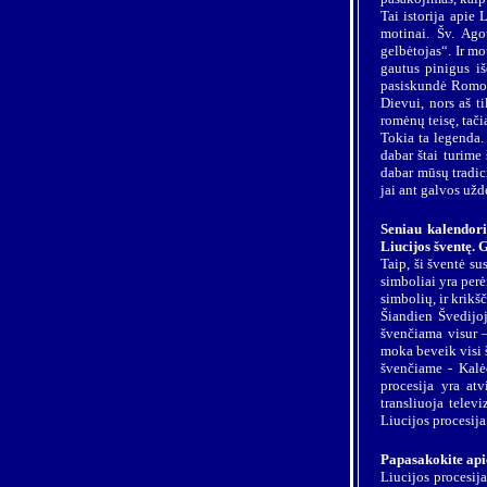
Tai istorija apie
motinai. Šv. Ago
gelbėtojas“. Ir m
gautus pinigus iš
pasiskundė Romos 
Dievui, nors aš t
romėnų teisę, tači
Tokia ta legenda. 
dabar štai turime
dabar mūsų tradic
jai ant galvos už
Seniau kalendori
Liucijos šventę. 
Taip, ši šventė su
simboliai yra perėm
simbolių, ir krikš
Šiandien Švedijoj
švenčiama visur –
moka beveik visi š
švenčiame - Kalėd
procesija yra atv
transliuoja telev
Liucijos procesija 
Papasakokite apie
Liucijos procesij